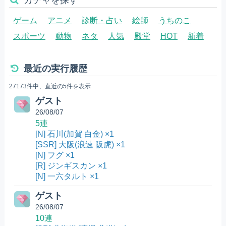
ゲーム
アニメ
診断・占い
絵師
うちのこ
スポーツ
動物
ネタ
人気
殿堂
HOT
新着
最近の実行履歴
27173件中、直近の5件を表示
ゲスト
26/08/07
5連
[N] 石川(加賀 白金) ×1
[SSR] 大阪(浪速 阪虎) ×1
[N] フグ ×1
[R] ジンギスカン ×1
[N] 一六タルト ×1
ゲスト
26/08/07
10連