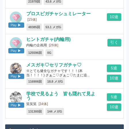
21978回
43.6 メガG
プロスピガチャシュミレーター
10連
[15体]
Play
48385回
53.1 メガG
ヒントガチャ(内輪用)
引く
内輪の企画用
[26体]
Play
125596回
0G
メスガキ♡セリフガチャ♡
5連
※とても健全なガチャです！！！(本
当！！！！) ざぁこ♡ざぁこ♡たまに追...
Play
10連
[19体]
116906回
18.8 メガG
学校で見るよう 皆も隠れて見よ
5連
う
笑笑笑
[34体]
Play
10連
131300回
144 メガG