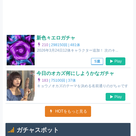
新色々エロガチャ
210
|
298150回 |
481体
2026年3月24日12体キャラクター追加！ 次のキ...
Play
5連
今日のオカズ何にしようかなガチャ
183
|
75100回 |
37体
キョウノオカズのテーマを決める名前通りのがちゃです
Play
HOTをもっと見る
ガチャスポット