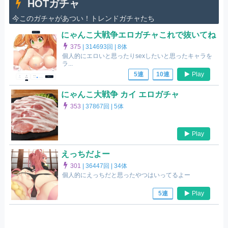
HOTガチャ
今このガチャがあつい！トレンドガチャたち
にゃんこ大戦争エロガチャこれで抜いてね
375
|
314693回 |
8体
個人的にエロいと思ったりsexしたいと思ったキャラを
ラ...
Play
5連
10連
にゃんこ大戦争 カイ エロガチャ
353
|
37867回 |
5体
Play
えっちだよー
301
|
36447回 |
34体
個人的にえっちだと思ったやつはいってるよー
Play
5連