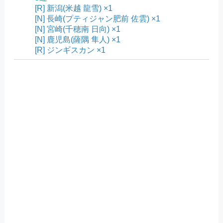
[R] 新潟(米越 龍雪) ×1
[N] 長崎(プティジャン肥前 佐雲) ×1
[N] 宮崎(千穂南 日向) ×1
[N] 鹿児島(薩隅 隼人) ×1
[R] ジンギスカン ×1