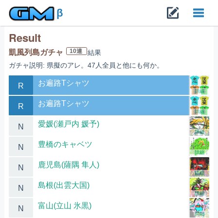
β
Result
Toggl
10連
凱風列島ガチャ
結果
ガチャ説明: 県擬のアレ。47人全員と他にも何か。
navig
お遍路Tシャツ
R
詳細
お遍路Tシャツ
R
詳細
愛媛(瀬戸内 媛予)
N
詳細
豊橋のキャベツ
N
詳細
鹿児島(薩隅 隼人)
N
詳細
島根(出雲大国)
N
詳細
富山(立山 氷黒)
N
詳細