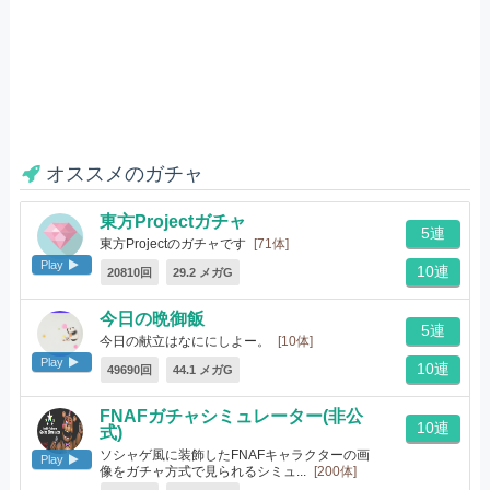
オススメのガチャ
東方Projectガチャ
5連
東方Projectのガチャです
[71体]
Play
10連
20810回
29.2 メガG
今日の晩御飯
5連
今日の献立はなににしよー。
[10体]
Play
10連
49690回
44.1 メガG
FNAFガチャシミュレーター(非公
10連
式)
ソシャゲ風に装飾したFNAFキャラクターの画
Play
像をガチャ方式で見られるシミュ...
[200体]