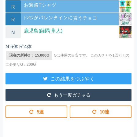
お遍路Tシャツ
R
詳細
ﾄﾝｷﾝがバレンタインに貰うチョコ
R
詳細
鹿児島(薩隅 隼人)
N
詳細
N:6体 R:4体
現在の所持G： 15,000G
Gは使用の目安です。
このガチャを1回引くの
に必要なG：200G
この結果をつぶやく
もう一度ガチャる
5連
10連