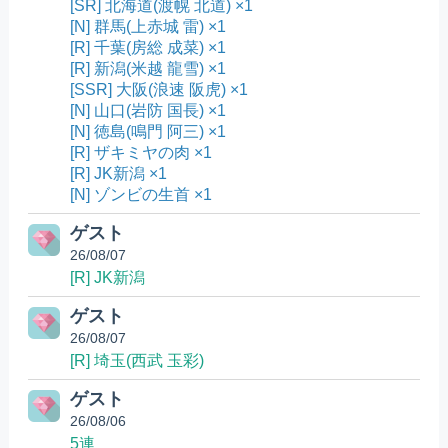
[SR] 北海道(渡幌 北道) ×1
[N] 群馬(上赤城 雷) ×1
[R] 千葉(房総 成菜) ×1
[R] 新潟(米越 龍雪) ×1
[SSR] 大阪(浪速 阪虎) ×1
[N] 山口(岩防 国長) ×1
[N] 徳島(鳴門 阿三) ×1
[R] ザキミヤの肉 ×1
[R] JK新潟 ×1
[N] ゾンビの生首 ×1
ゲスト
26/08/07
[R] JK新潟
ゲスト
26/08/07
[R] 埼玉(西武 玉彩)
ゲスト
26/08/06
5連