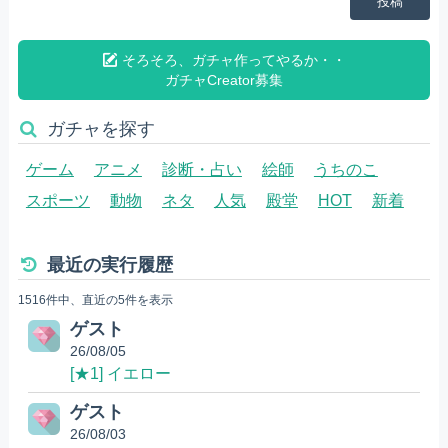
投稿
そろそろ、ガチャ作ってやるか・・
ガチャCreator募集
ガチャを探す
ゲーム
アニメ
診断・占い
絵師
うちのこ
スポーツ
動物
ネタ
人気
殿堂
HOT
新着
最近の実行履歴
1516件中、直近の5件を表示
ゲスト
26/08/05
[★1] イエロー
ゲスト
26/08/03