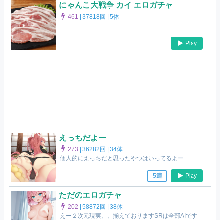
にゃんこ大戦争 カイ エロガチャ
461
|
37818回 |
5体
Play
えっちだよー
273
|
36282回 |
34体
個人的にえっちだと思ったやつはいってるよー
Play
5連
ただのエロガチャ
202
|
58872回 |
38体
えー２次元現実、、揃えておりますSRは全部AIです