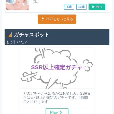
（S...
Play
5連
10連
HOTをもっと見る
ガチャスポット
もう引いた？
SSR以上確定ガチャ
どのガチャから出るかはお楽しみ。SSRま
たは☆4以上が確定のガチャです。4時間
ごとにひけます
Play