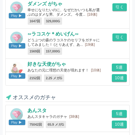
ダメンズ がちゃ
引く
幸せになりたいのに、なぜだかいつも私が選
ぶのはダメな男、ダメンズ。 今度...
[18体]
Play
1647回
329,000G
∽ラコスケ＊めいげん∽
引く
どうぶつの森のラコスケのセリフをガチャに
してみました！ (とりあえず、あ...
[19体]
Play
1569回
157,000G
好きな天使がちゃ
5連
あなたの元に理想の天使が現れます！
[10体]
Play
10連
2152回
2.25 メガG
オススメのガチャ
あんスタ
5連
あんスタキャラのガチャ
[38体]
Play
10連
75042回
65.9 メガG