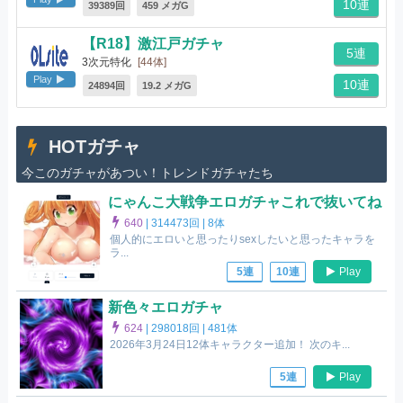
10連
39389回
459 メガG
【R18】激江戸ガチャ
5連
3次元特化
[44体]
Play
10連
24894回
19.2 メガG
HOTガチャ
今このガチャがあつい！トレンドガチャたち
にゃんこ大戦争エロガチャこれで抜いてね
640
|
314473回 |
8体
個人的にエロいと思ったりsexしたいと思ったキャラを
ラ...
Play
5連
10連
新色々エロガチャ
624
|
298018回 |
481体
2026年3月24日12体キャラクター追加！ 次のキ...
Play
5連