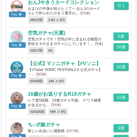
おんJやきうカードコレクション
引く
おまけの中身が知りたくて― おんJのカード
スレで作られたやきう選手の...
[64体]
Play
28527回
2.84 メガG
空気ガチャ(元素)
5連
空気ガチャです！空気の中に含まれる物質の
割合をそのままガチャにしています！...
[5体]
Play
10連
23017回
0G
【公式】Vソニガチャ【#Vソニ】
10連
【VTuber SONIC FESTIVAL2.0 公式ガチャ】
・...
[90体]
Play
50169回
148 メガG
16歳がお送りするR18ガチャ
10連
レア度5段階、10連ガチャ可能。 ゲリラ確変
があるかも...
[34体]
Play
424326回
699 メガG
ち○ポ飯ガチャ
5連
新しい出会いに感射精
[207体]
Play