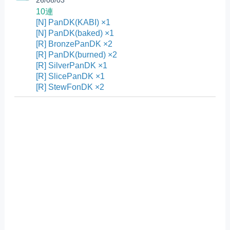
10連
[N] PanDK(KABI) ×1
[N] PanDK(baked) ×1
[R] BronzePanDK ×2
[R] PanDK(burned) ×2
[R] SilverPanDK ×1
[R] SlicePanDK ×1
[R] StewFonDK ×2