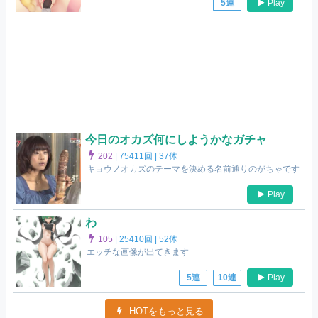
Play
5連
今日のオカズ何にしようかなガチャ
202
|
75411回 |
37体
キョウノオカズのテーマを決める名前通りのがちゃです
Play
わ
105
|
25410回 |
52体
エッチな画像が出てきます
Play
5連
10連
HOTをもっと見る