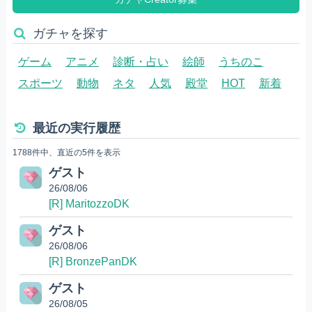
ガチャを探す
ゲーム
アニメ
診断・占い
絵師
うちのこ
スポーツ
動物
ネタ
人気
殿堂
HOT
新着
最近の実行履歴
1788件中、直近の5件を表示
ゲスト
26/08/06
[R] MaritozzoDK
ゲスト
26/08/06
[R] BronzePanDK
ゲスト
26/08/05