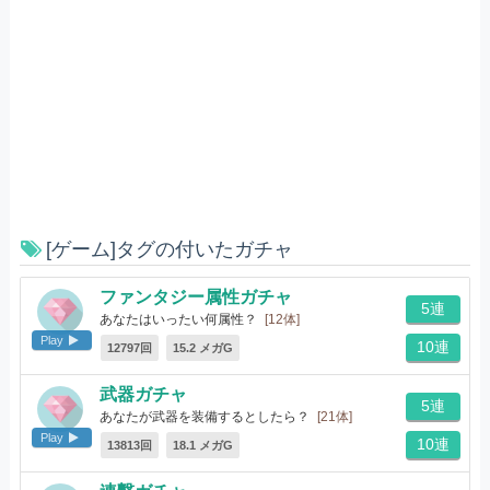
[ゲーム]タグの付いたガチャ
ファンタジー属性ガチャ
5連
あなたはいったい何属性？
[12体]
Play
10連
12797回
15.2 メガG
武器ガチャ
5連
あなたが武器を装備するとしたら？
[21体]
Play
10連
13813回
18.1 メガG