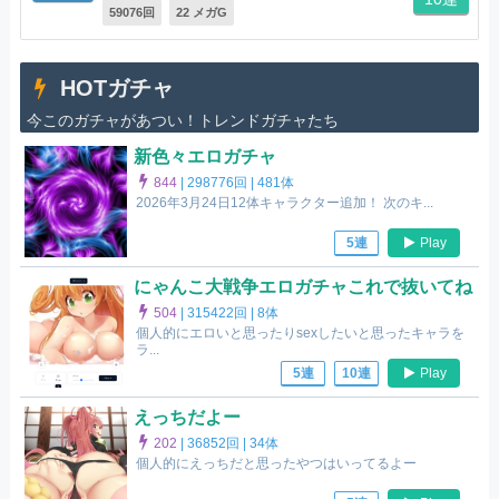
59076回
22 メガG
HOTガチャ
今このガチャがあつい！トレンドガチャたち
新色々エロガチャ
844
|
298776回 |
481体
2026年3月24日12体キャラクター追加！ 次のキ...
Play
5連
にゃんこ大戦争エロガチャこれで抜いてね
504
|
315422回 |
8体
個人的にエロいと思ったりsexしたいと思ったキャラを
ラ...
Play
5連
10連
えっちだよー
202
|
36852回 |
34体
個人的にえっちだと思ったやつはいってるよー