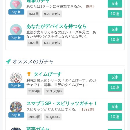
連撃ガチャ
5連
あなたは1ターンに何連撃できるか。
[9体]
Play
10連
7661回
9.25 メガG
あなたがデバイスを持つなら
5連
魔法少女リリカルなのはシリーズを元に、あ
なたがデバイスを持つならどんなデバ...
Play
10連
[10体]
6023回
6.12 メガG
オススメのガチャ
タイムぴーす
5連
腕時計擬人化シリーズ「タイムぴーす」のガ
チャです。是非、世界のタイムぴーす...
Play
10連
[96体]
31004回
36.3 メガG
スマブラSP・スピリッツガチャ！
5連
スピリッツがどんどん出てくる。
[1392体]
Play
10連
29903回
801,000G
苗字ガチャ