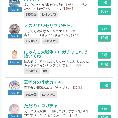
5連
あなたのやつが出るかは知りません。 でると
いいですね〜(´・∀・｀) ...
[150体]
Play
10連
25543回
1.42 メガG
メスガキ♡セリフガチャ♡
5連
※とても健全なガチャです！！！(本
当！！！！) ざぁこ♡ざぁこ♡たまに追...
Play
10連
[19体]
117100回
18.9 メガG
にゃんこ大戦争エロガチャこれで
5連
抜いてね
個人的にエロいと思ったりsexしたいと思った
Play
10連
キャラをラインナップにしてます...
[8体]
315423回
0G
五等分の花嫁ガチャ
5連
五等分の花嫁のエロガチャです。
[37体]
Play
36170回
114 メガG
ただのエロガチャ
5連
えー２次元現実、、揃えておりますSRは全部
AIです（SR以外もAIが入って...
[38体]
Play
10連