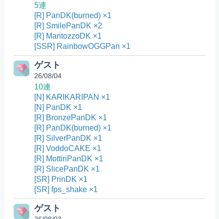
5連
[R] PanDK(burned) ×1
[R] SmilePanDK ×2
[R] MaritozzoDK ×1
[SSR] RainbowOGGPan ×1
ゲスト
26/08/04
10連
[N] KARIKARIPAN ×1
[N] PanDK ×1
[R] BronzePanDK ×1
[R] PanDK(burned) ×1
[R] SilverPanDK ×1
[R] VoddoCAKE ×1
[R] MottiriPanDK ×1
[R] SlicePanDK ×1
[SR] PrinDK ×1
[SR] fps_shake ×1
ゲスト
26/08/03