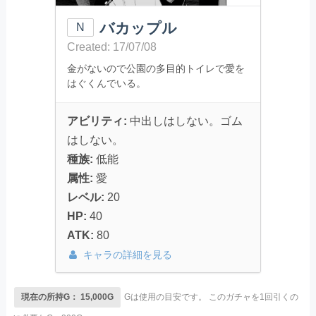
バカップル
N
Created: 17/07/08
金がないので公園の多目的トイレで愛を
はぐくんでいる。
アビリティ:
中出しはしない。ゴム
はしない。
種族:
低能
属性:
愛
レベル:
20
HP:
40
ATK:
80
キャラの詳細を見る
現在の所持G： 15,000G
Gは使用の目安です。
このガチャを1回引くの