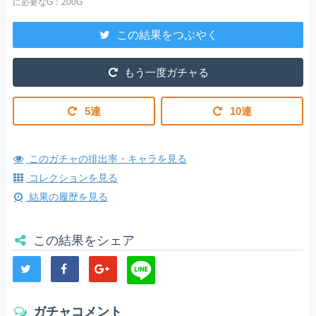
に必要なG：200G
この結果をつぶやく
もう一度ガチャる
5連
10連
このガチャの排出率・キャラを見る
コレクションを見る
結果の履歴を見る
この結果をシェア
ガチャコメント