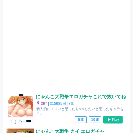
にゃんこ大戦争エロガチャこれで抜いてね
397
|
315985回 |
8体
個人的にエロいと思ったりsexしたいと思ったキャラを
ラ...
Play
5連
10連
にゃんこ大戦争 カイ エロガチャ