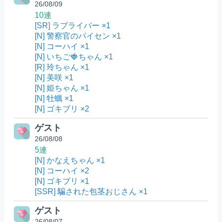
26/08/09
10連
[SR] ラブライバー ×1
[N] 警察官のパイセン ×1
[N] コーハイ ×1
[N] いちご🍓ちゃん ×1
[R] 玲ちゃん ×1
[N] 美咲 ×1
[N] 姫ちゃん ×1
[N] 牡蠣 ×1
[N] ゴキブリ ×2
ゲスト
26/08/08
5連
[N] かなえちゃん ×1
[N] コーハイ ×2
[N] ゴキブリ ×1
[SSR] 騙された包茎おじさん ×1
ゲスト
26/08/07