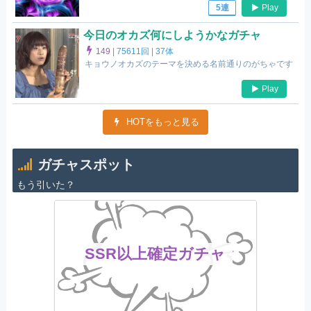
Play
5連
今日のオカズ何にしようかなガチャ
149
|
75611回 |
37体
キョウノオカズのテーマを決める名前通りのがちゃです
Play
HOTをもっと見る
ガチャスポット
もう引いた？
SSR以上確定ガチャ