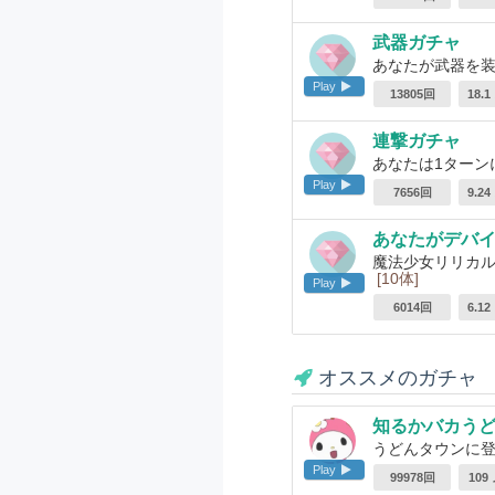
武器ガチャ
あなたが武器を
Play
13805回
18.
連撃ガチャ
あなたは1ターン
Play
7656回
9.2
あなたがデバ
魔法少女リリカル
[10体]
Play
6014回
6.1
オススメのガチャ
知るかバカう
うどんタウンに
Play
99978回
109