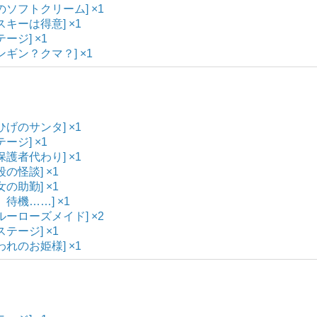
夏のソフトクリーム] ×1
[スキーは得意] ×1
テージ] ×1
ペンギン？クマ？] ×1
おひげのサンタ] ×1
テージ] ×1
[保護者代わり] ×1
段の怪談] ×1
女の助勤] ×1
、待機……] ×1
ブルーローズメイド] ×2
ステージ] ×1
囚われのお姫様] ×1