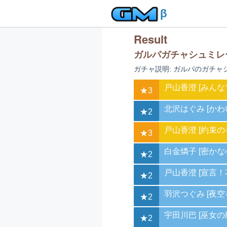
β
Result
ガルパガチャシュミレ
ガチャ説明: ガルパのガチャ
戸山香澄 [みんな
★3
北沢はぐみ [かわ
★2
戸山香澄 [約束の
★3
白金燐子 [密かな
★2
戸山香澄 [宣言！
★2
羽沢つぐみ [夜空
★2
宇田川巴 [巫女の
★2