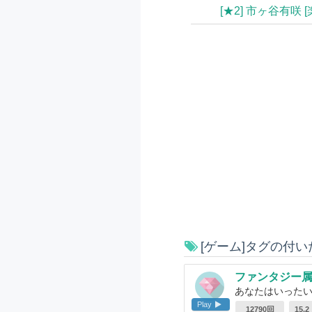
[★2] 市ヶ谷有咲 
[ゲーム]タグの付
ファンタジー
あなたはいった
Play
12790回
15.