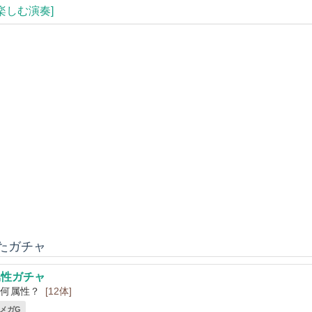
[楽しむ演奏]
いたガチャ
属性ガチャ
い何属性？
[12体]
2 メガG