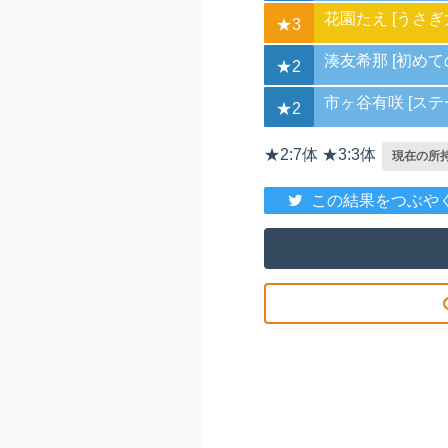
花園たえ [うさぎ
★3
湊友希那 [初めて
★2
市ヶ谷有咲 [ステ
★2
★2:7体 ★3:3体
現在の所持G
この結果をつぶや