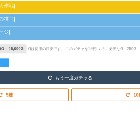
大作戦]
の猫耳]
ージ]
： 15,000G
Gは使用の目安です。
このガチャを1回引くのに必要なG：250G
く
もう一度ガチャる
5連
10