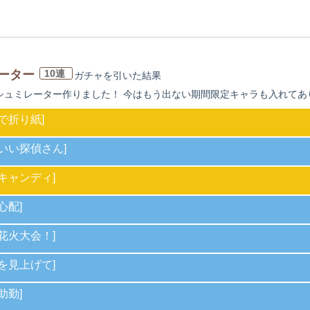
ーター
10連
ガチャを引いた
結果
シュミレーター作りました！ 今はもう出ない期間限定キャラも入れてありま
で折り紙]
いい探偵さん]
キャンディ]
心配]
花火大会！]
を見上げて]
助勤]