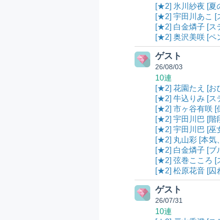
[★2] 氷川紗夜 [
[★2] 宇田川あこ 
[★2] 白金燐子 [ス
[★2] 奥沢美咲 [
ゲスト
26/08/03
10連
[★2] 花園たえ [
[★2] 牛込りみ [ス
[★2] 市ヶ谷有咲 
[★2] 宇田川巴 [階
[★2] 宇田川巴 [巫
[★2] 丸山彩 [本気
[★2] 白金燐子 [
[★2] 弦巻こころ [
[★2] 松原花音 [
ゲスト
26/07/31
10連