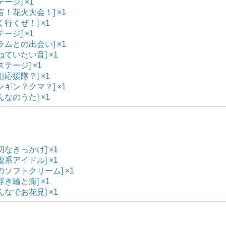
テージ] ×1
宣言！花火大会！] ×1
く行くぜ！] ×1
テージ] ×1
ドラムとの出会い] ×1
重ねていたい音] ×1
ステージ] ×1
組応援隊？] ×1
ペンギン？クマ？] ×1
んなのうた] ×1
大切なきっかけ] ×1
謙虚系アイドル] ×1
夏のソフトクリーム] ×1
浮き輪と海] ×1
みんなでお花見] ×1