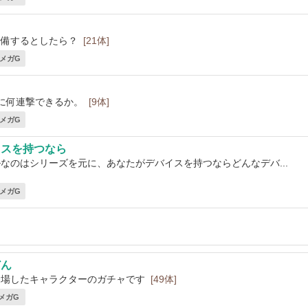
装備するとしたら？
[21体]
1 メガG
に何連撃できるか。
[9体]
4 メガG
イスを持つなら
なのはシリーズを元に、あなたがデバイスを持つならどんなデバ...
2 メガG
どん
登場したキャラクターのガチャです
[49体]
 メガG