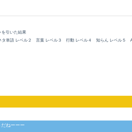
ャを引いた
結果
タ単語 レベル２ 言葉 レベル３ 行動 レベル４ 知らん レベル５ A.
ョだねーーー