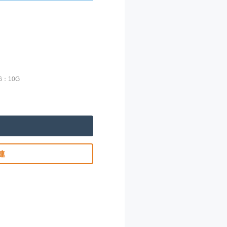
：10G
連