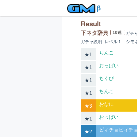
β
Result
下ネタ辞典
10連
ガチ
ガチャ説明: レベル１ シモネ
ちんこ
★1
おっぱい
★1
ちくび
★1
ちんこ
★1
おなにー
★3
おっぱい
★1
ビィチョビィチ
★2