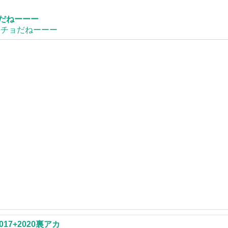
だねーーー
ビィチョだねーーー
017+2020裏アカ