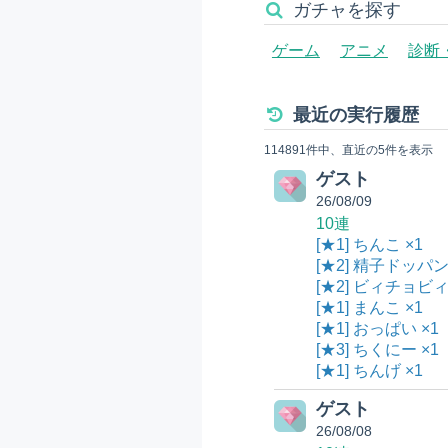
ガチャを探す
ゲーム
アニメ
診断
最近の実行履歴
114891件中、直近の5件を表示
ゲスト
26/08/09
10連
[★1] ちんこ ×1
[★2] 精子ドッパ
[★2] ビィチョビ
[★1] まんこ ×1
[★1] おっぱい ×1
[★3] ちくにー ×1
[★1] ちんげ ×1
ゲスト
26/08/08