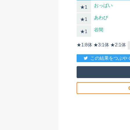
おっぱい
★1
あわび
★1
谷間
★1
★1:8体 ★3:1体 ★2:1体
この結果をつぶや