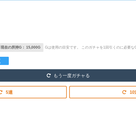
現在の所持G： 15,000G
Gは使用の目安です。
このガチャを1回引くのに必要なG
く
もう一度ガチャる
5連
10