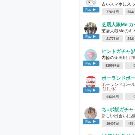
古いスマホに入っ
Play
77641回
65.
芝居人狼Me 
芝居人狼Meのキャラ
Play
21776回
24.
ヒントガチャ(
内輪の企画用
[2
Play
125597回
ポーランドボー
ポーランドボール
[111体]
Play
94396回
ち○ポ飯ガチャ
新しい出会いに
Play
39407回
459