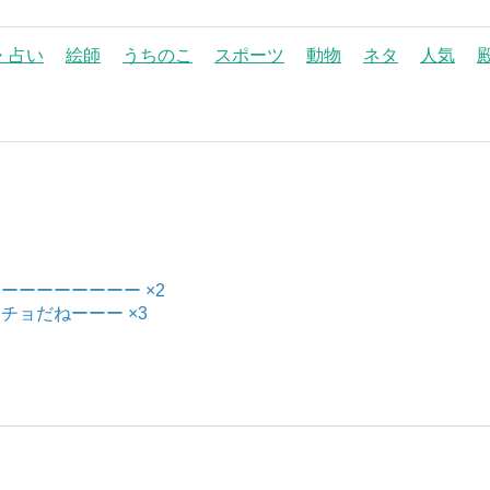
・占い
絵師
うちのこ
スポーツ
動物
ネタ
人気
ンーーーーーーーー ×2
ィチョだねーーー ×3