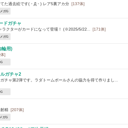
てた過去絵です(・Д・) レア5裏アカ分
[137体]
6 メガG
カードガチャ
クターがカードになって登場！ (※2025/5/22...
[171体]
8 メガG
内輪用)
6体]
0G
ルガチャ2
ガチャ第2弾です。ラダトームボールさんの協力を得て作りまし...
0G
感射精
[207体]
 メガG