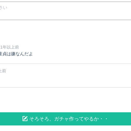
- 1年以上前
童貞は嫌なんだよ
以上前
前
そろそろ、ガチャ作ってやるか・・