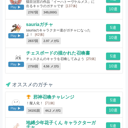
猫目治宮の作品「イーハトーヴケルメス」に
出るキャラのガチャです
[137体]
Play
10連
2767回
349,000G
sauriaガチャ
5連
sauriaのキャラクター達がガチャになった
よ！
[42体]
Play
10連
2837回
2.97 メガG
チェスボードの描かれた召喚書
5連
チェスさんのキャラを召喚してみよう
[25体]
Play
10連
2750回
4.56 メガG
オススメのガチャ
邪神召喚チャレンジ
5連
！擬人化！
[71体]
Play
10連
34191回
44.2 メガG
地縛少年花子くん キャラクターガ
5連
チャ