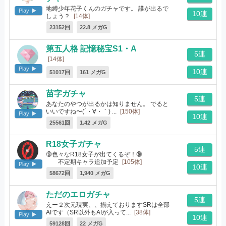
地縛少年花子くんのガチャです。 誰が出るで
Play
10連
しょう？
[14体]
23152回
22.8 メガG
第五人格 記憶秘宝S1・A
5連
[14体]
Play
10連
51017回
161 メガG
苗字ガチャ
5連
あなたのやつが出るかは知りません。 でると
いいですね〜(´・∀・｀) ...
[150体]
Play
10連
25561回
1.42 メガG
R18女子ガチャ
5連
🔞色々なR18女子が出てくるぞ！🔞
不定期キャラ追加予定
[105体]
Play
10連
58672回
1,940 メガG
ただのエロガチャ
5連
えー２次元現実、、揃えておりますSRは全部
AIです（SR以外もAIが入って...
[38体]
Play
10連
59128回
22 メガG