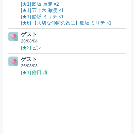
[★1] 舩坂 軍隊 ×2
[★1] 五十六 海渡 ×1
[★1] 舩坂 ミリテ ×1
[★6] 【大切な仲間の為に】舩坂 ミリテ ×1
ゲスト
26/08/04
[★2] ピン
ゲスト
26/08/03
[★1] 餅田 喰