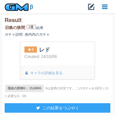
β
Result
Toggl
1連
召喚の狭間
結果
ガチャ説明: 身内内のガチャ
navig
レド
★4
Created: 24/10/06
キャラの詳細を見る
現在の所持G： 15,000G
Gは使用の目安です。
このガチャを1回引くの
に必要なG：0G
この結果をつぶやく