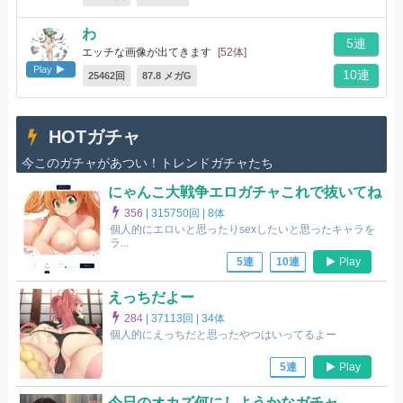
わ
5連
エッチな画像が出てきます
[52体]
Play
10連
25462回
87.8 メガG
HOTガチャ
今このガチャがあつい！トレンドガチャたち
にゃんこ大戦争エロガチャこれで抜いてね
356
|
315750回 |
8体
個人的にエロいと思ったりsexしたいと思ったキャラを
ラ...
Play
5連
10連
えっちだよー
284
|
37113回 |
34体
個人的にえっちだと思ったやつはいってるよー
Play
5連
今日のオカズ何にしようかなガチャ