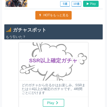
Play
5連
10連
HOTをもっと見る
ガチャスポット
もう引いた？
SSR以上確定ガチャ
どのガチャから出るかはお楽しみ。SSRま
たは☆4以上が確定のガチャです。4時間
ごとにひけます
Play