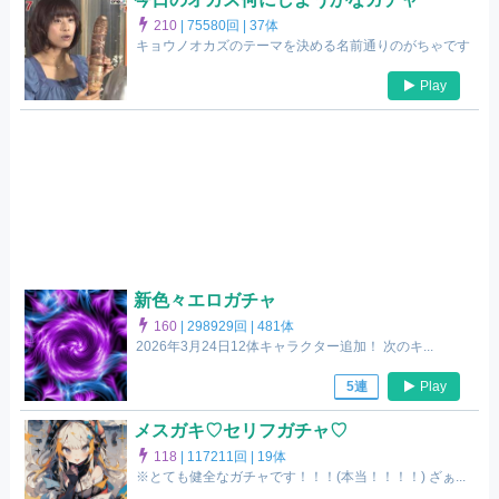
210
|
75580回 |
37体
キョウノオカズのテーマを決める名前通りのがちゃです
Play
新色々エロガチャ
160
|
298929回 |
481体
2026年3月24日12体キャラクター追加！ 次のキ...
Play
5連
メスガキ♡セリフガチャ♡
118
|
117211回 |
19体
※とても健全なガチャです！！！(本当！！！！) ざぁ...