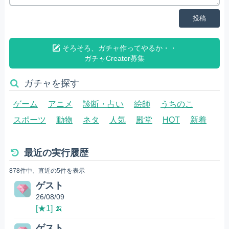
投稿
そろそろ、ガチャ作ってやるか・・
ガチャCreator募集
ガチャを探す
ゲーム
アニメ
診断・占い
絵師
うちのこ
スポーツ
動物
ネタ
人気
殿堂
HOT
新着
最近の実行履歴
878件中、直近の5件を表示
ゲスト
26/08/09
[★1] 🍌
ゲスト