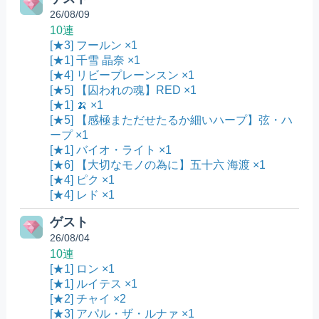
26/08/09
10連
[★3] フールン ×1
[★1] 千雪 晶奈 ×1
[★4] リビープレーンスン ×1
[★5] 【囚われの魂】RED ×1
[★1] 🍌 ×1
[★5] 【感極まただせたるか細いハープ】弦・ハ
ープ ×1
[★1] バイオ・ライト ×1
[★6] 【大切なモノの為に】五十六 海渡 ×1
[★4] ピク ×1
[★4] レド ×1
ゲスト
26/08/04
10連
[★1] ロン ×1
[★1] ルイテス ×1
[★2] チャイ ×2
[★3] アパル・ザ・ルナァ ×1