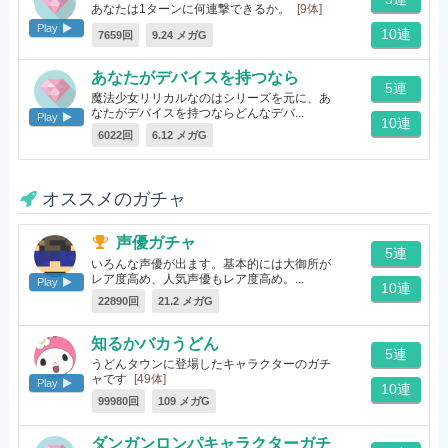
あなたは1ターンに何連撃できるか。
[9体]
Play
10連
7659回
9.24 メガG
あなたがデバイスを持つなら
5連
魔法少女リリカルなのはシリーズを元に、あ
なたがデバイスを持つならどんなデバ...
Play
10連
[10体]
6022回
6.12 メガG
オススメのガチャ
声優ガチャ
5連
いろんな声優が出ます。基本的には大御所が
レア度高め、人気声優もレア度高め。...
Play
10連
[288体]
22890回
21.2 メガG
知るかバカうどん
5連
うどんタウンに登場したキャラクターのガチ
ャです
[49体]
Play
10連
99980回
109 メガG
ダンガンロンパキャラクターガチ