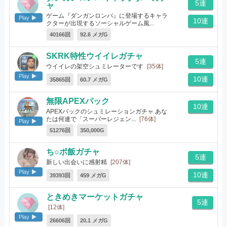
5連
ャ
ゲーム『ダンガンロンパ』に登場するキャラ
Play
10連
クターが出現するソーシャルゲーム風...
[1350体]
40166回
92.6 メガG
SKRK特性ウイイレガチャ
5連
ウイイレの架空シュミレーターです
[35体]
Play
10連
35865回
60.7 メガG
無限APEXパック
10連
APEXパックのシュミレーションガチャ あな
たは何連で「スーパーレジェン...
[76体]
Play
51276回
350,000G
ち○ポ飯ガチャ
5連
新しい出会いに感射精
[207体]
Play
10連
39393回
459 メガG
ときめきマーケットガチャ
5連
[12体]
Play
26606回
20.1 メガG