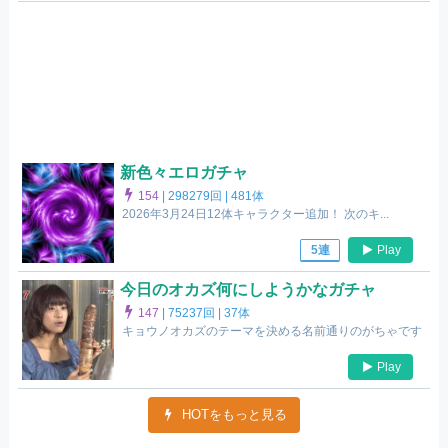
新色々エロガチャ
154
|
298279回 |
481体
2026年3月24日12体キャラクター追加！ 次のキ...
Play
5連
今日のオカズ何にしようかなガチャ
147
|
75237回 |
37体
キョウノオカズのテーマを決める名前通りのがちゃです
Play
HOTをもっと見る