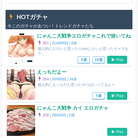
HOTガチャ
今このガチャがあつい！トレンドガチャたち
にゃんこ大戦争エロガチャこれで抜いてね
361
|
314999回 |
8体
個人的にエロいと思ったりsexしたいと思ったキャラを
ラ...
Play
5連
10連
えっちだよー
264
|
36669回 |
34体
個人的にえっちだと思ったやつはいってるよー
Play
5連
にゃんこ大戦争 カイ エロガチャ
208
|
38066回 |
5体
Play