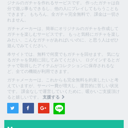
ジナルのガチャを作れるサービスです。 作ったガチャは自
分で遊ぶ事もできるし、他の人にプレイしてもらうことも
できます。 もちろん、全ガチャ完全無料で、課金は一切さ
れません。
ガチャメーカーは、簡単にオリジナルのガチャを作成して
ガチャを楽しむサービスです。 もっと気軽にガチャを楽し
みたい、こんなガチャがあればいいのに、と思う人はぜひ
遊んでみてください。
本サイトでは、無料で何度でもガチャを回せます。 気にな
るガチャを気軽に回してみてください。 ログインするとガ
チャで取得したアイテムがコレクションに保存されるな
ど、全ての機能が利用できます。
ガチャメーカーは、これからも完全無料を約束したいと考
えていますが、サーバー費が増大し、運営的に苦しい状況
です。 課金なしで運営していくために、暖かいご支援頂け
ると嬉しいです。
支援する