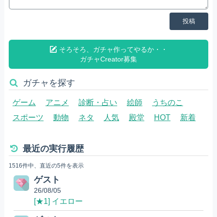
投稿
そろそろ、ガチャ作ってやるか・・
ガチャCreator募集
ガチャを探す
ゲーム
アニメ
診断・占い
絵師
うちのこ
スポーツ
動物
ネタ
人気
殿堂
HOT
新着
最近の実行履歴
1516件中、直近の5件を表示
ゲスト
26/08/05
[★1] イエロー