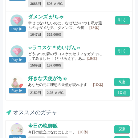
3683回
506 メガG
ダメンズ がちゃ
引く
幸せになりたいのに、なぜだかいつも私が選
ぶのはダメな男、ダメンズ。 今度...
[18体]
Play
1647回
329,000G
∽ラコスケ＊めいげん∽
引く
どうぶつの森のラコスケのセリフをガチャに
してみました！ (とりあえず、あ...
[19体]
Play
1569回
157,000G
好きな天使がちゃ
5連
あなたの元に理想の天使が現れます！
[10体]
Play
10連
2152回
2.25 メガG
オススメのガチャ
今日の晩御飯
5連
今日の献立はなににしよー。
[10体]
Play