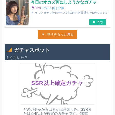
今日のオカズ何にしようかなガチャ
229
|
75055回 |
37体
キョウノオカズのテーマを決める名前通りのがちゃです
Play
HOTをもっと見る
ガチャスポット
もう引いた？
SSR以上確定ガチャ
どのガチャから出るかはお楽しみ。SSRま
たは☆4以上が確定のガチャです。4時間