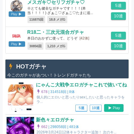
メスガキ♡セリフガチャ♡
5連
※とても健全なガチャです！！！(本
当！！！！) ざぁこ♡ざぁこ♡たまに追...
Play
10連
[19体]
116875回
18.8 メガG
R18二・三次元混合ガチャ
5連
本日のおかずに使って、どうぞ
[42体]
Play
10連
30856回
1,210 メガG
HOTガチャ
今このガチャがあつい！トレンドガチャたち
にゃんこ大戦争エロガチャこれで抜いてね
678
|
314518回 |
8体
個人的にエロいと思ったりsexしたいと思ったキャラを
ラ...
Play
5連
10連
新色々エロガチャ
662
|
298058回 |
481体
2026年3月24日12体キャラクター追加！ 次のキ...