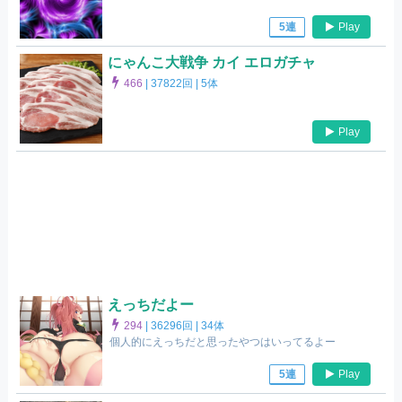
Play
5連
にゃんこ大戦争 カイ エロガチャ
466
|
37822回 |
5体
Play
えっちだよー
294
|
36296回 |
34体
個人的にえっちだと思ったやつはいってるよー
Play
5連