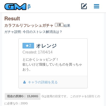
β
Result
Toggl
1連
カラフルリフレッシュガチャ
結果
ガチャ説明: 今日のストレス解消法は？
navig
オレンジ
★2
Created: 17/04/14
とにかくショッピング！
欲しいけど我慢していたものを買っちゃ
おう。
キャラの詳細を見る
現在の所持G： 15,000G
Gは使用の目安です。
このガチャを1回引くの
に必要なG：200G