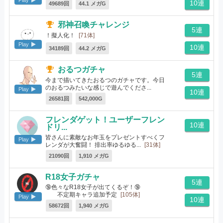
10連
49689回
44.1 メガG
邪神召喚チャレンジ
5連
！擬人化！
[71体]
Play
10連
34189回
44.2 メガG
おるつガチャ
5連
今まで描いてきたおるつのガチャです。今日
のおるつみたいな感じで遊んでくださ...
Play
10連
[82体]
26581回
542,000G
フレンダゲット！ユーザーフレン
10連
ドリ...
皆さんに素敵なお年玉をプレゼントすべくフ
Play
レンダが大奮闘！ 排出率ゆるゆる...
[31体]
21090回
1,910 メガG
R18女子ガチャ
5連
🔞色々なR18女子が出てくるぞ！🔞
不定期キャラ追加予定
[105体]
Play
10連
58672回
1,940 メガG