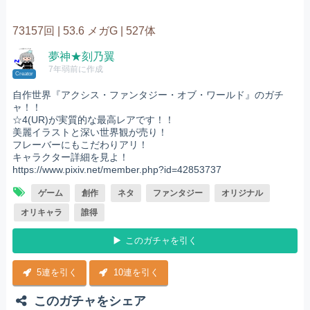
73157回 |
53.6 メガG |
527体
夢神★刻乃翼
7年弱前に作成
Creator
自作世界『アクシス・ファンタジー・オブ・ワールド』のガチ
ャ！！
☆4(UR)が実質的な最高レアです！！
美麗イラストと深い世界観が売り！
フレーバーにもこだわりアリ！
キャラクター詳細を見よ！
https://www.pixiv.net/member.php?id=42853737
ゲーム
創作
ネタ
ファンタジー
オリジナル
オリキャラ
誰得
このガチャを引く
5連を引く
10連を引く
このガチャをシェア