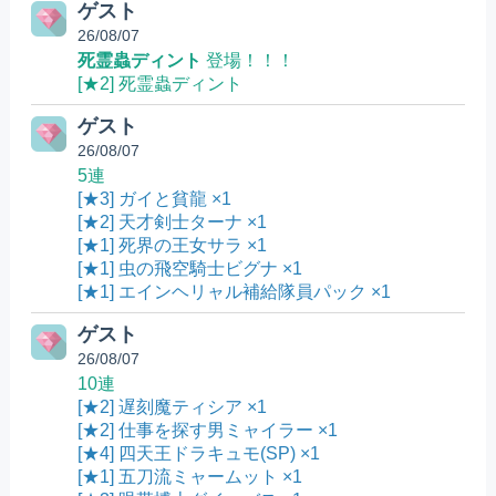
ゲスト
26/08/07
死霊蟲ディント
登場！！！
[★2] 死霊蟲ディント
ゲスト
26/08/07
5連
[★3] ガイと貧龍 ×1
[★2] 天才剣士ターナ ×1
[★1] 死界の王女サラ ×1
[★1] 虫の飛空騎士ビグナ ×1
[★1] エインヘリャル補給隊員パック ×1
ゲスト
26/08/07
10連
[★2] 遅刻魔ティシア ×1
[★2] 仕事を探す男ミャイラー ×1
[★4] 四天王ドラキュモ(SP) ×1
[★1] 五刀流ミャームット ×1