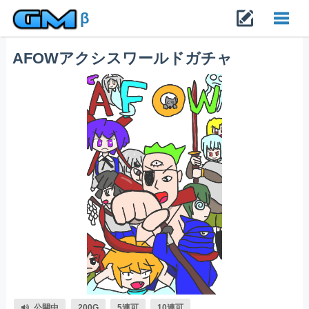
β
AFOWアクシスワールドガチャ
Toggl
navig
公開中
200G
5連可
10連可