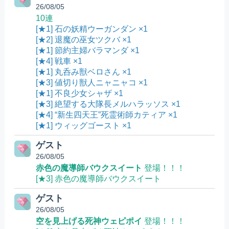
26/08/05
10連
[★1] 石の妖精ウーガンダン ×1
[★2] 退魔の巫女ツクバ ×1
[★1] 節約主婦バラマンダ ×1
[★4] 戦車 ×1
[★1] 丸呑み獣ベロさん ×1
[★3] 値切り獣人ニャニャコ ×1
[★1] 不良少女シャザ ×1
[★3] 絶望する大隊長メルハラッソス ×1
[★4] “新生四天王”死霊術師カティア ×1
[★1] ウィッグゴースト ×1
ゲスト
26/08/05
赤色の魔導師バウクスイート
登場！！！
[★3] 赤色の魔導師バウクスイート
ゲスト
26/08/05
空を見上げる死神ウェピポイ
登場！！！