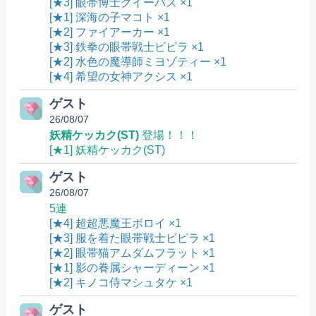
[★3] 眼帯博士グイーバス ×1
[★1] 深海の子マコト ×1
[★2] ファイアーカー ×1
[★3] 鉄拳の眼帯戦士ビピラ ×1
[★2] 水色の魔導師ミヨゾティー ×1
[★4] 希望の女神アクシス ×1
ゲスト
26/08/07
妖精ケッカク(ST)
登場！！！
[★1] 妖精ケッカク(ST)
ゲスト
26/08/07
5連
[★4] 超超悪魔王ボロイ ×1
[★3] 服を着た眼帯戦士ビピラ ×1
[★2] 眼帯猫アムダムフラット ×1
[★1] 影の眷属シャーディーン ×1
[★2] キノコ侍マシュタケ ×1
ゲスト