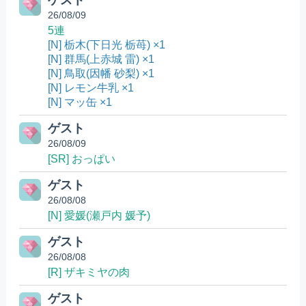
ゲスト
26/08/09
5連
[N] 栃木(下日光 栃苺) ×1
[N] 群馬(上赤城 雷) ×1
[N] 鳥取(因幡 砂梨) ×1
[N] レモン牛乳 ×1
[N] マッ缶 ×1
ゲスト
26/08/09
[SR] おっぱい
ゲスト
26/08/08
[N] 愛媛(瀬戸内 媛予)
ゲスト
26/08/08
[R] ザキミヤの肉
ゲスト