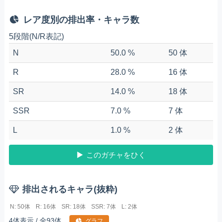
レア度別の排出率・キャラ数
5段階(N/R表記)
N
50.0 %
50 体
R
28.0 %
16 体
SR
14.0 %
18 体
SSR
7.0 %
7 体
L
1.0 %
2 体
このガチャをひく
排出されるキャラ(抜粋)
N: 50体
R: 16体
SR: 18体
SSR: 7体
L: 2体
4体表示 / 全93体
グラフ