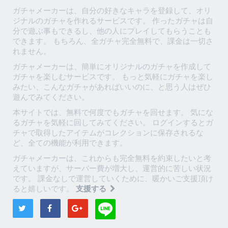
ガチャメーカーは、自分の好きなキャラを登録して、オリ
ジナルのガチャを作れるサービスです。 作ったガチャは自
分で遊ぶ事もできるし、他の人にプレイしてもらうことも
できます。 もちろん、全ガチャ完全無料で、課金は一切さ
れません。
ガチャメーカーは、簡単にオリジナルのガチャを作成して
ガチャを楽しむサービスです。 もっと気軽にガチャを楽し
みたい、こんなガチャがあればいいのに、と思う人はぜひ
遊んでみてください。
本サイトでは、無料で何度でもガチャを回せます。 気にな
るガチャを気軽に回してみてください。 ログインするとガ
チャで取得したアイテムがコレクションに保存されるな
ど、全ての機能が利用できます。
ガチャメーカーは、これからも完全無料を約束したいと考
えていますが、サーバー費が増大し、運営的に苦しい状況
です。 課金なしで運営していくために、暖かいご支援頂け
ると嬉しいです。
支援する