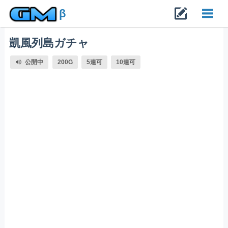
β
凱風列島ガチャ
Toggl
公開中
200G
5連可
10連可
navig