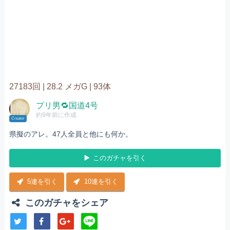
27183回 |
28.2 メガG |
93体
プリ男🔁国道4号
約9年前に作成
Creator
県擬のアレ。47人全員と他にも何か。
このガチャを引く
5連を引く
10連を引く
このガチャをシェア