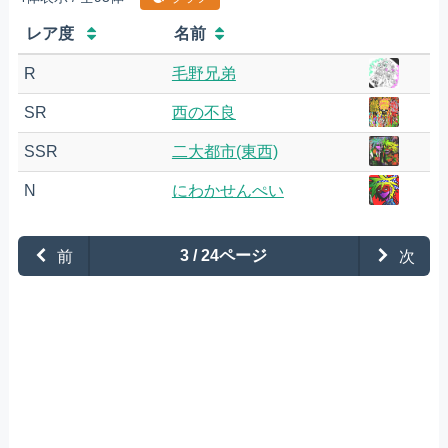
レア度
名前
R
毛野兄弟
SR
西の不良
SSR
二大都市(東西)
N
にわかせんぺい
前
3 / 24ページ
次