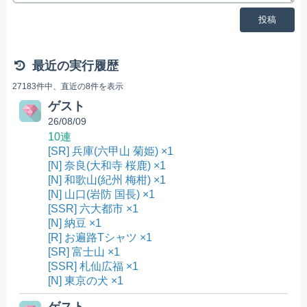
投稿
最近の実行履歴
27183件中、直近の8件を表示
ゲスト
26/08/09
10連
[SR] 兵庫(六甲山 菊姫) ×1
[N] 奈良(大和寺 桜鹿) ×1
[N] 和歌山(紀州 梅柑) ×1
[N] 山口(岩防 国長) ×1
[SSR] 六大都市 ×1
[N] 納豆 ×1
[R] お遍路Tシャツ ×1
[SR] 富士山 ×1
[SSR] 札仙広福 ×1
[N] 東京の犬 ×1