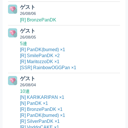
ゲスト
26/08/06
[R] BronzePanDK
ゲスト
26/08/05
5連
[R] PanDK(burned) ×1
[R] SmilePanDK ×2
[R] MaritozzoDK ×1
[SSR] RainbowOGGPan ×1
ゲスト
26/08/04
10連
[N] KARIKARIPAN ×1
[N] PanDK ×1
[R] BronzePanDK ×1
[R] PanDK(burned) ×1
[R] SilverPanDK ×1
[R] VoddoCAKE ×1