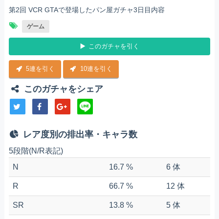
第2回 VCR GTAで登場したパン屋ガチャ3日目内容
ゲーム
このガチャを引く
5連を引く
10連を引く
このガチャをシェア
レア度別の排出率・キャラ数
5段階(N/R表記)
N
16.7 %
6 体
R
66.7 %
12 体
SR
13.8 %
5 体