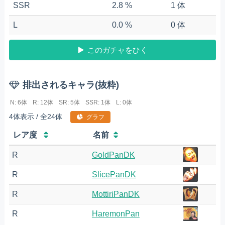
SSR
2.8 %
1 体
L
0.0 %
0 体
このガチャをひく
排出されるキャラ(抜粋)
N: 6体
R: 12体
SR: 5体
SSR: 1体
L: 0体
4体表示 / 全24体
グラフ
レア度
名前
R
GoldPanDK
R
SlicePanDK
R
MottiriPanDK
R
HaremonPan