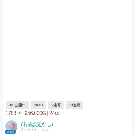
公開中
100G
5連可
10連可
1788回 |
956,000G |
24体
(名前設定なし)
2年以上前に作成
Creator