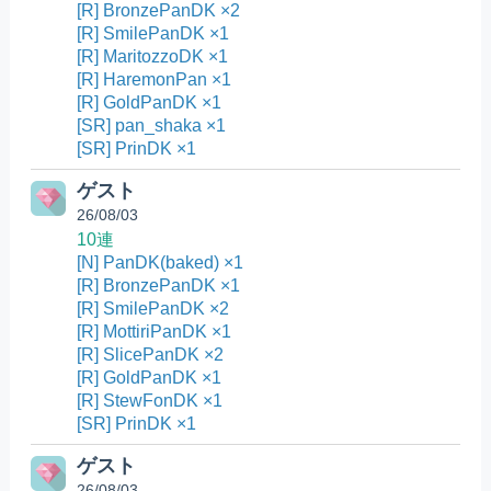
[R] BronzePanDK ×2
[R] SmilePanDK ×1
[R] MaritozzoDK ×1
[R] HaremonPan ×1
[R] GoldPanDK ×1
[SR] pan_shaka ×1
[SR] PrinDK ×1
ゲスト
26/08/03
10連
[N] PanDK(baked) ×1
[R] BronzePanDK ×1
[R] SmilePanDK ×2
[R] MottiriPanDK ×1
[R] SlicePanDK ×2
[R] GoldPanDK ×1
[R] StewFonDK ×1
[SR] PrinDK ×1
ゲスト
26/08/03