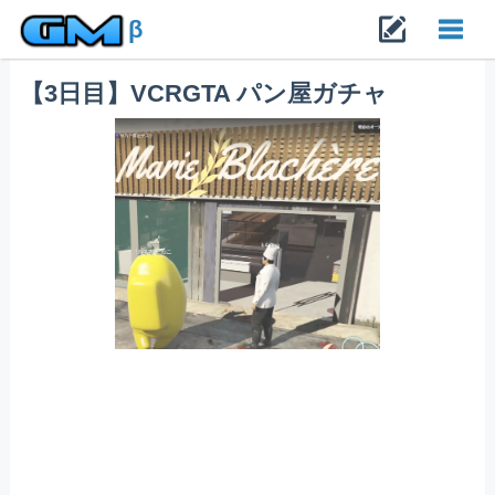
β
【3日目】VCRGTA パン屋ガチャ
Toggl
navig