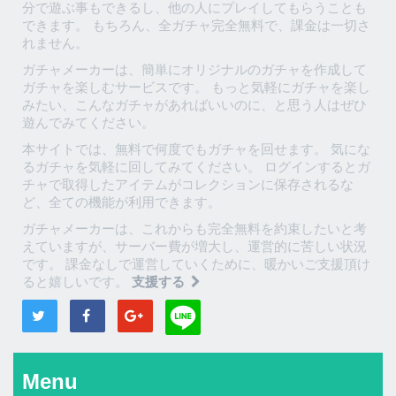
分で遊ぶ事もできるし、他の人にプレイしてもらうことも
できます。 もちろん、全ガチャ完全無料で、課金は一切さ
れません。
ガチャメーカーは、簡単にオリジナルのガチャを作成して
ガチャを楽しむサービスです。 もっと気軽にガチャを楽し
みたい、こんなガチャがあればいいのに、と思う人はぜひ
遊んでみてください。
本サイトでは、無料で何度でもガチャを回せます。 気にな
るガチャを気軽に回してみてください。 ログインするとガ
チャで取得したアイテムがコレクションに保存されるな
ど、全ての機能が利用できます。
ガチャメーカーは、これからも完全無料を約束したいと考
えていますが、サーバー費が増大し、運営的に苦しい状況
です。 課金なしで運営していくために、暖かいご支援頂け
ると嬉しいです。
支援する
Menu