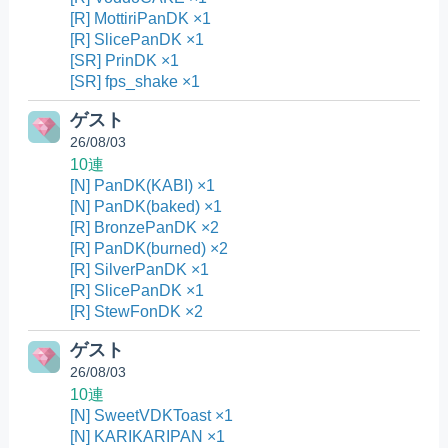
[R] MottiriPanDK ×1
[R] SlicePanDK ×1
[SR] PrinDK ×1
[SR] fps_shake ×1
ゲスト
26/08/03
10連
[N] PanDK(KABI) ×1
[N] PanDK(baked) ×1
[R] BronzePanDK ×2
[R] PanDK(burned) ×2
[R] SilverPanDK ×1
[R] SlicePanDK ×1
[R] StewFonDK ×2
ゲスト
26/08/03
10連
[N] SweetVDKToast ×1
[N] KARIKARIPAN ×1