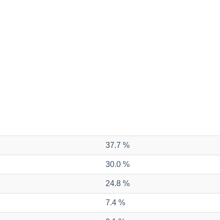
37.7 %
30.0 %
24.8 %
7.4 %