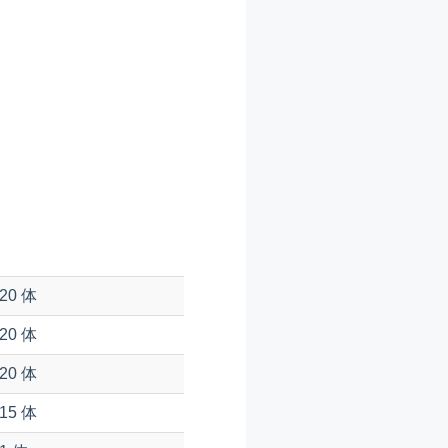
20 体
20 体
20 体
15 体