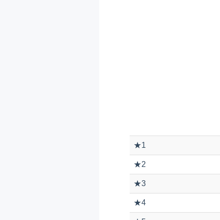
★1
★2
★3
★4