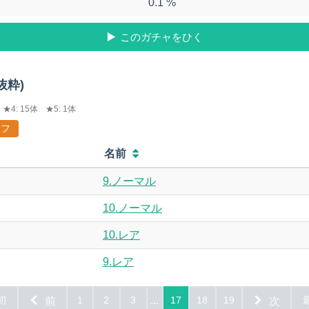
0.1 %
このガチャをひく
抜粋)
★4: 15体
★5: 1体
フ
名前
9.ノーマル
10.ノーマル
10.レア
9.レア
初
前
1
2
3
...
17
18
19
次