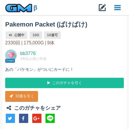
β
Pakemon Packet (ぱけぱけ)
Toggl
公開中
10G
10連可
navig
2330回 |
175,000G |
9体
bb3776
1年以上前に作成
Creator
あの「パケモン」がついにカードに！
このガチャを引く
10連を引く
このガチャをシェア