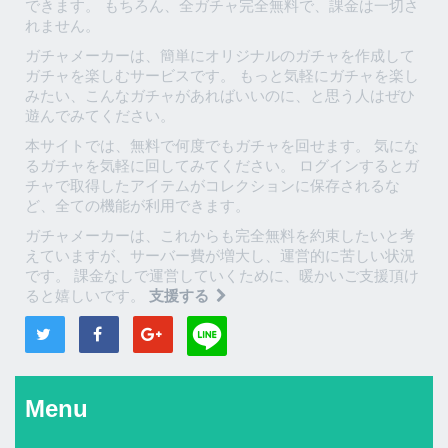
できます。 もちろん、全ガチャ完全無料で、課金は一切さ
れません。
ガチャメーカーは、簡単にオリジナルのガチャを作成して
ガチャを楽しむサービスです。 もっと気軽にガチャを楽し
みたい、こんなガチャがあればいいのに、と思う人はぜひ
遊んでみてください。
本サイトでは、無料で何度でもガチャを回せます。 気にな
るガチャを気軽に回してみてください。 ログインするとガ
チャで取得したアイテムがコレクションに保存されるな
ど、全ての機能が利用できます。
ガチャメーカーは、これからも完全無料を約束したいと考
えていますが、サーバー費が増大し、運営的に苦しい状況
です。 課金なしで運営していくために、暖かいご支援頂け
ると嬉しいです。
支援する
Menu