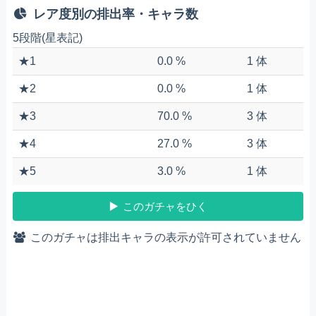
レア度別の排出率・キャラ数
5段階(星表記)
★1
0.0 %
1 体
★2
0.0 %
1 体
★3
70.0 %
3 体
★4
27.0 %
3 体
★5
3.0 %
1 体
このガチャをひく
このガチャは排出キャラの表示が許可されていません