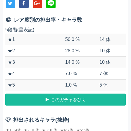
レア度別の排出率・キャラ数
5段階(星表記)
★1
50.0 %
14 体
★2
28.0 %
10 体
★3
14.0 %
10 体
★4
7.0 %
7 体
★5
1.0 %
5 体
このガチャをひく
排出されるキャラ(抜粋)
★1: 14体
★2: 10体
★3: 10体
★4: 7体
★5: 5体