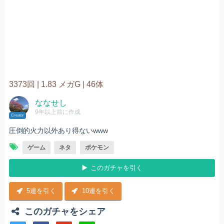
3373回 |
1.83 メガG |
46体
ななせし
9年以上前に作成
Creator
圧倒的火力以外あり得ないwww
ゲーム
ネタ
ポケモン
このガチャを引く
5連を引く
10連を引く
このガチャをシェア