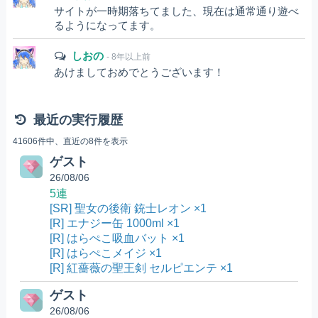
サイトが一時期落ちてました、現在は通常通り遊べ
るようになってます。
しおの
- 8年以上前
あけましておめでとうございます！
最近の実行履歴
41606件中、直近の8件を表示
ゲスト
26/08/06
5連
[SR] 聖女の後衛 銃士レオン ×1
[R] エナジー缶 1000ml ×1
[R] はらぺこ吸血バット ×1
[R] はらぺこメイジ ×1
[R] 紅薔薇の聖王剣 セルピエンテ ×1
ゲスト
26/08/06