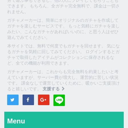
分で遊ぶ事もできるし、他の人にプレイしてもらうことも
できます。 もちろん、全ガチャ完全無料で、課金は一切さ
れません。
ガチャメーカーは、簡単にオリジナルのガチャを作成して
ガチャを楽しむサービスです。 もっと気軽にガチャを楽し
みたい、こんなガチャがあればいいのに、と思う人はぜひ
遊んでみてください。
本サイトでは、無料で何度でもガチャを回せます。 気にな
るガチャを気軽に回してみてください。 ログインするとガ
チャで取得したアイテムがコレクションに保存されるな
ど、全ての機能が利用できます。
ガチャメーカーは、これからも完全無料を約束したいと考
えていますが、サーバー費が増大し、運営的に苦しい状況
です。 課金なしで運営していくために、暖かいご支援頂け
ると嬉しいです。
支援する
Menu