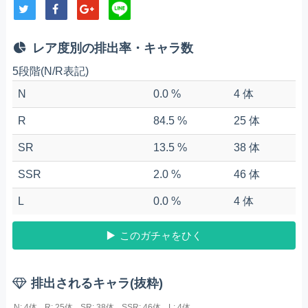
レア度別の排出率・キャラ数
5段階(N/R表記)
N
0.0 %
4 体
R
84.5 %
25 体
SR
13.5 %
38 体
SSR
2.0 %
46 体
L
0.0 %
4 体
このガチャをひく
排出されるキャラ(抜粋)
N: 4体
R: 25体
SR: 38体
SSR: 46体
L: 4体