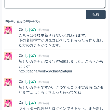
投稿
10件中、直近の10件を表示
しおの
- 約8年前
こちらは今後更新されないと思われます。
下の名前押すかURLコピペしてもらったら作り直し
た方のガチャができます。
しおの
- 約8年前
新しいガチャが取り急ぎ完成しました。こちらから
どうぞ。
http://gacha.work/gachas/2mtquu
しおの
- 約8年前
新しいガチャですが、さつてんコラボ実装時に頑張
ります……！もうちょっと待っててね
しおの
- 約8年前
ツイッター以外だとログインできるから、また新し