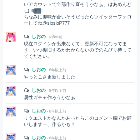
いアカウントで全部作り直そうかなぁ、はあめんど
=͟͟͞͞ (¦3[▓▓]
ちなみに趣味が合いそうだったらツイッターフォロ
ーしてね@siosioP777
しおの
- 約8年前
現在ログインが出来なくて、更新不可になってま
す。いつ復旧するかわからないのでのんびり待って
てください。
しおの
- 8年以上前
やっとこさ更新しました
しおの
- 8年以上前
属性ガチャ作ろうかなぁ
しおの
- 8年以上前
リクエストかなんかあったらこのコメント欄でお願
いしますー、作るかも？
しおの
- 8年以上前