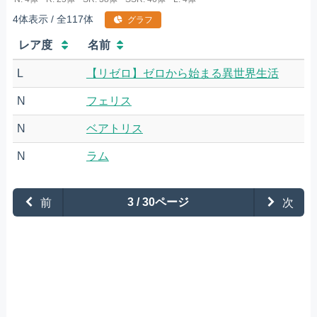
4体表示 / 全117体
グラフ
レア度
名前
L
【リゼロ】ゼロから始まる異世界生活
N
フェリス
N
ベアトリス
N
ラム
前
3 / 30ページ
次