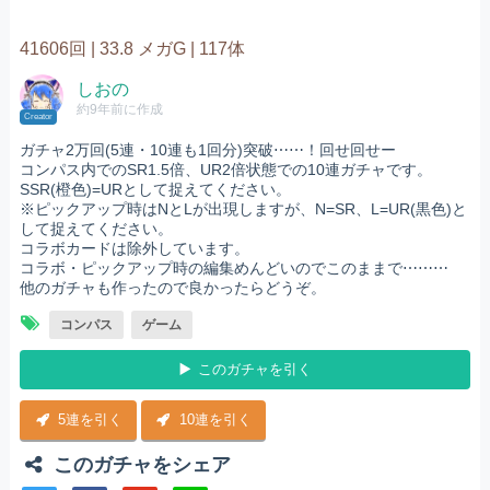
41606回 |
33.8 メガG |
117体
しおの
約9年前に作成
Creator
ガチャ2万回(5連・10連も1回分)突破⋯⋯！回せ回せー
コンパス内でのSR1.5倍、UR2倍状態での10連ガチャです。
SSR(橙色)=URとして捉えてください。
※ピックアップ時はNとLが出現しますが、N=SR、L=UR(黒色)と
して捉えてください。
コラボカードは除外しています。
コラボ・ピックアップ時の編集めんどいのでこのままで⋯⋯⋯
他のガチャも作ったので良かったらどうぞ。
コンパス
ゲーム
このガチャを引く
5連を引く
10連を引く
このガチャをシェア