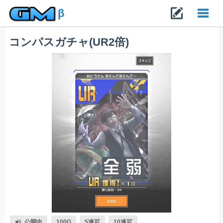
β
コンパスガチャ(UR2倍)
Toggl
navig
公開中
100G
5連可
10連可