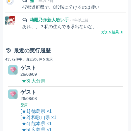
齒
- 1年以上前
47都道府県で、8段階に分けるのは凄い
莉羅乃@新人歌い手
- 3年以上前
あれ、、？私の住んでる県出ないな、、
ガチャ結果
最近の実行履歴
43572件中、直近の8件を表示
ゲスト
26/08/09
[★3] 大分県
ゲスト
26/08/08
5連
[★1] 徳島県 ×1
[★2] 和歌山県 ×1
[★4] 熊本県 ×1
[★5] 広島県 ×1