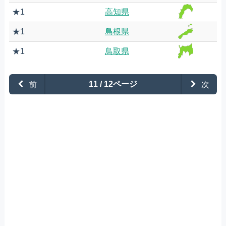
★1
高知県
★1
島根県
★1
鳥取県
前
11 / 12ページ
次