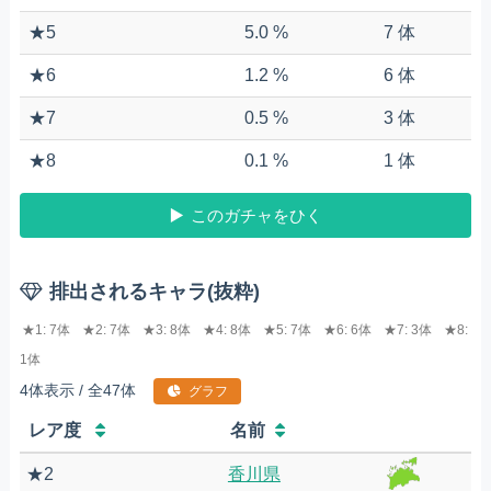
★5
5.0 %
7 体
★6
1.2 %
6 体
★7
0.5 %
3 体
★8
0.1 %
1 体
このガチャをひく
排出されるキャラ(抜粋)
★1: 7体
★2: 7体
★3: 8体
★4: 8体
★5: 7体
★6: 6体
★7: 3体
★8:
1体
4体表示 / 全47体
グラフ
レア度
名前
★2
香川県