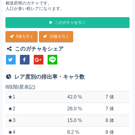
都道府県のガチャです。
人口が多い程レアになります。
このガチャを引く
5連を引く
10連を引く
このガチャをシェア
レア度別の排出率・キャラ数
8段階(星表記)
★1
42.0 %
7 体
★2
28.0 %
7 体
★3
15.0 %
8 体
★4
8.2 %
8 体