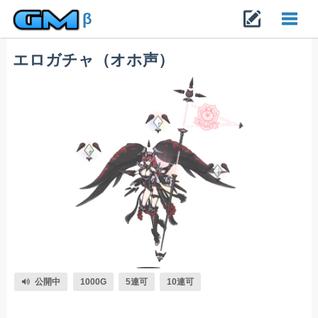
β
エロガチャ（オホ声）
Toggl
navig
公開中
1000G
5連可
10連可