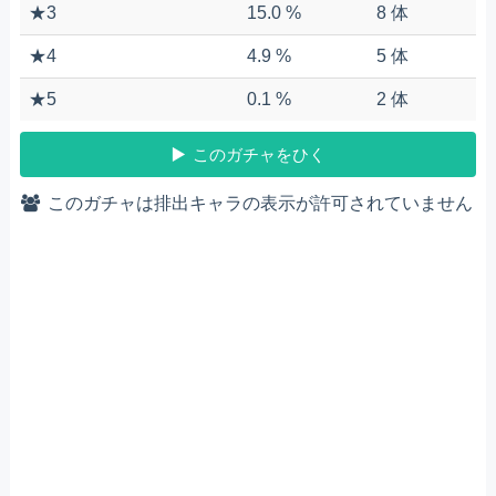
★3
15.0 %
8 体
★4
4.9 %
5 体
★5
0.1 %
2 体
このガチャをひく
このガチャは排出キャラの表示が許可されていません