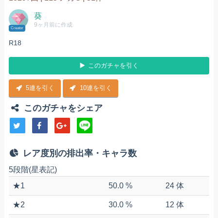
葵
9ヶ月前に作成
Creator
R18
このガチャを引く
5連を引く
10連を引く
このガチャをシェア
レア度別の排出率・キャラ数
5段階(星表記)
★1
50.0 %
24 体
★2
30.0 %
12 体