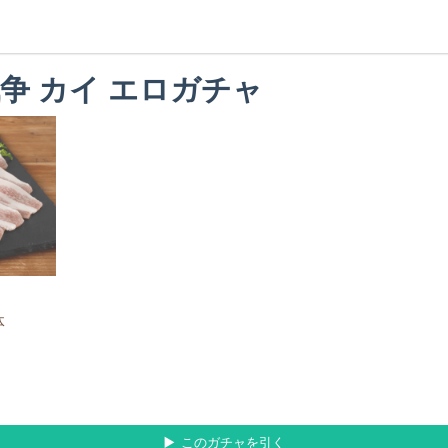
争 カイ エロガチャ
体
このガチャを引く