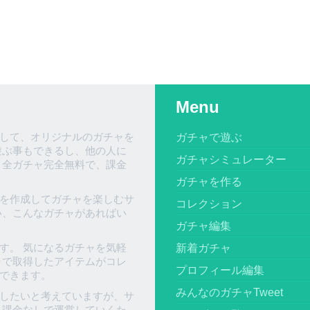
Menu
して、オリジナルのガチャを
ガチャで遊ぶ
遊ぶ事もできるし、他の人に
ガチャシミュレーター
、全ガチャ完全無料で、課金
ガチャを作る
を作成してガチャを楽しむサ
コレクション
い、こんなガチャがあればい
ガチャ編集
す。 気になるガチャを気軽
新着ガチャ
ャで取得したアイテムがコレ
プロフィール編集
できます。
みんなのガチャTweet
したいと考えていますが、サ
 課金なしで運営していくた