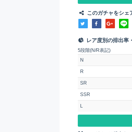
このガチャをシェ
レア度別の排出率
5段階(N/R表記)
N
R
SR
SSR
L