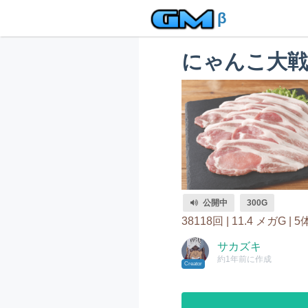
β
にゃんこ大戦
公開中
300G
38118回 |
11.4 メガG |
5
サカズキ
約1年前に作成
Creator