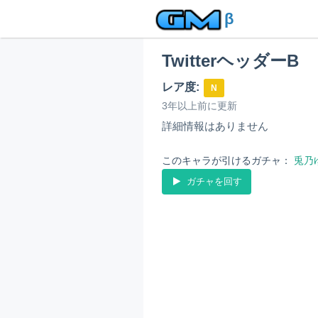
β
TwitterヘッダーB
レア度:
N
3年以上前に更新
詳細情報はありません
このキャラが引けるガチャ：
兎乃
ガチャを回す