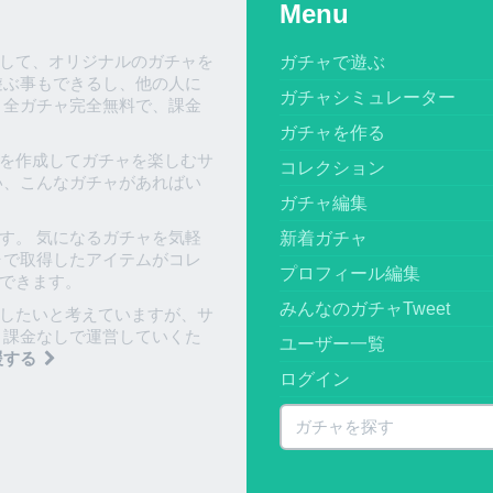
Menu
して、オリジナルのガチャを
ガチャで遊ぶ
遊ぶ事もできるし、他の人に
ガチャシミュレーター
、全ガチャ完全無料で、課金
ガチャを作る
を作成してガチャを楽しむサ
コレクション
い、こんなガチャがあればい
ガチャ編集
す。 気になるガチャを気軽
新着ガチャ
ャで取得したアイテムがコレ
プロフィール編集
できます。
みんなのガチャTweet
したいと考えていますが、サ
 課金なしで運営していくた
ユーザー一覧
援する
ログイン