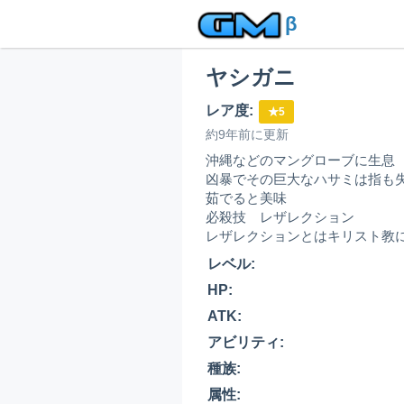
β
ヤシガニ
レア度:
★5
約9年前に更新
沖縄などのマングローブに生息
凶暴でその巨大なハサミは指も
茹でると美味
必殺技 レザレクション
レザレクションとはキリスト教
レベル:
HP:
ATK:
アビリティ:
種族:
属性: