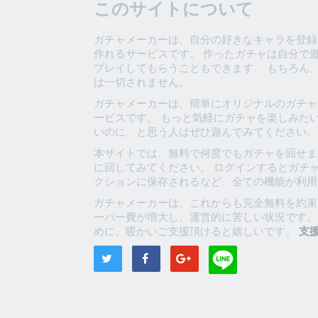
このサイトについて
ガチャメーカーは、自分の好きなキャラを登録
作れるサービスです。 作ったガチャは自分で
プレイしてもらうこともできます。 もちろん
は一切されません。
ガチャメーカーは、簡単にオリジナルのガチャ
ービスです。 もっと気軽にガチャを楽しみた
いのに、と思う人はぜひ遊んでみてください。
本サイトでは、無料で何度でもガチャを回せま
に回してみてください。 ログインするとガチ
クションに保存されるなど、全ての機能が利用
ガチャメーカーは、これからも完全無料を約束
ーバー費が増大し、運営的に苦しい状況です。
めに、暖かいご支援頂けると嬉しいです。
支