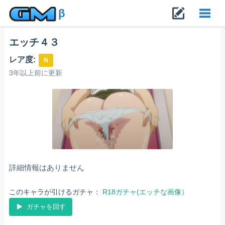
β
エッチ４３
Toggl
レア度:
N
navig
3年以上前に更新
詳細情報はありません
このキャラが引けるガチャ：
R18ガチャ(エッチな画像）
ガチャを回す