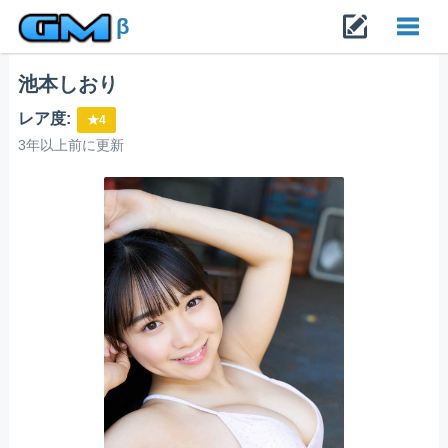
β
池本しおり
Toggl
レア度:
★4
navig
3年以上前に更新