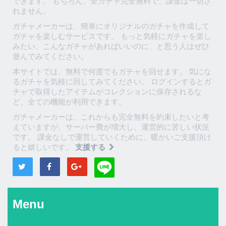
できます。 もちろん、全ガチャ完全無料で、課金は一切さ
れません。
ガチャメーカーは、簡単にオリジナルのガチャを作成して
ガチャを楽しむサービスです。 もっと気軽にガチャを楽し
みたい、こんなガチャがあればいいのに、と思う人はぜひ
遊んでみてください。
本サイトでは、無料で何度でもガチャを回せます。 気にな
るガチャを気軽に回してみてください。 ログインするとガ
チャで取得したアイテムがコレクションに保存されるな
ど、全ての機能が利用できます。
ガチャメーカーは、これからも完全無料を約束したいと考
えていますが、サーバー費が増大し、運営的に苦しい状況
です。 課金なしで運営していくために、暖かいご支援頂け
ると嬉しいです。
支援する
Menu