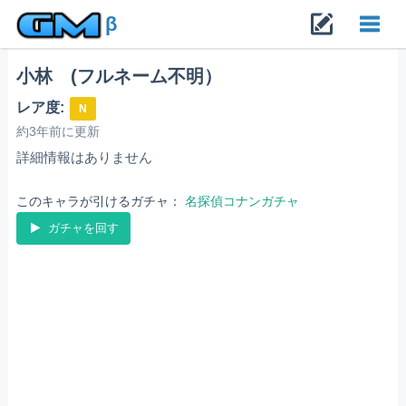
β
小林 (フルネーム不明）
Toggl
レア度:
N
navig
約3年前に更新
詳細情報はありません
このキャラが引けるガチャ：
名探偵コナンガチャ
ガチャを回す