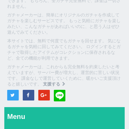
できます。 もちろん、全ガチャ完全無料で、課金は一切さ
れません。
ガチャメーカーは、簡単にオリジナルのガチャを作成して
ガチャを楽しむサービスです。 もっと気軽にガチャを楽し
みたい、こんなガチャがあればいいのに、と思う人はぜひ
遊んでみてください。
本サイトでは、無料で何度でもガチャを回せます。 気にな
るガチャを気軽に回してみてください。 ログインするとガ
チャで取得したアイテムがコレクションに保存されるな
ど、全ての機能が利用できます。
ガチャメーカーは、これからも完全無料を約束したいと考
えていますが、サーバー費が増大し、運営的に苦しい状況
です。 課金なしで運営していくために、暖かいご支援頂け
ると嬉しいです。
支援する
Menu