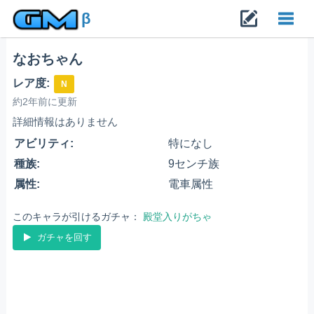
β
なおちゃん
Toggl
レア度:
N
navig
約2年前に更新
詳細情報はありません
アビリティ:
特になし
種族:
9センチ族
属性:
電車属性
このキャラが引けるガチャ：
殿堂入りがちゃ
ガチャを回す