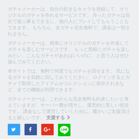
ガチャメーカーは、自分の好きなキャラを登録して、オリ
ジナルのガチャを作れるサービスです。 作ったガチャは自
分で遊ぶ事もできるし、他の人にプレイしてもらうことも
できます。 もちろん、全ガチャ完全無料で、課金は一切さ
れません。
ガチャメーカーは、簡単にオリジナルのガチャを作成して
ガチャを楽しむサービスです。 もっと気軽にガチャを楽し
みたい、こんなガチャがあればいいのに、と思う人はぜひ
遊んでみてください。
本サイトでは、無料で何度でもガチャを回せます。 気にな
るガチャを気軽に回してみてください。 ログインするとガ
チャで取得したアイテムがコレクションに保存されるな
ど、全ての機能が利用できます。
ガチャメーカーは、これからも完全無料を約束したいと考
えていますが、サーバー費が増大し、運営的に苦しい状況
です。 課金なしで運営していくために、暖かいご支援頂け
ると嬉しいです。
支援する