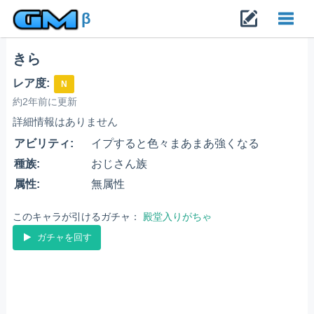
β
きら
Toggl
レア度:
N
navig
約2年前に更新
詳細情報はありません
アビリティ:
イプすると色々まあまあ強くなる
種族:
おじさん族
属性:
無属性
このキャラが引けるガチャ：
殿堂入りがちゃ
ガチャを回す