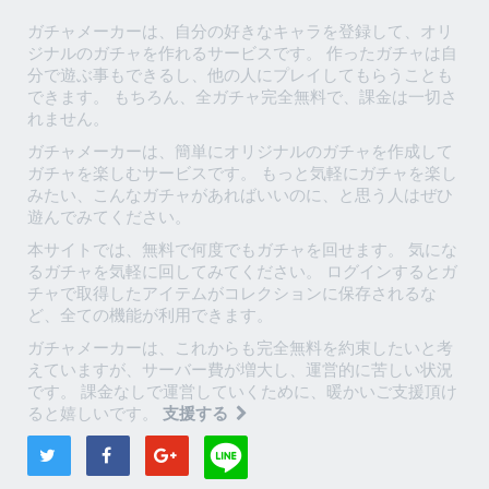
ガチャメーカーは、自分の好きなキャラを登録して、オリ
ジナルのガチャを作れるサービスです。 作ったガチャは自
分で遊ぶ事もできるし、他の人にプレイしてもらうことも
できます。 もちろん、全ガチャ完全無料で、課金は一切さ
れません。
ガチャメーカーは、簡単にオリジナルのガチャを作成して
ガチャを楽しむサービスです。 もっと気軽にガチャを楽し
みたい、こんなガチャがあればいいのに、と思う人はぜひ
遊んでみてください。
本サイトでは、無料で何度でもガチャを回せます。 気にな
るガチャを気軽に回してみてください。 ログインするとガ
チャで取得したアイテムがコレクションに保存されるな
ど、全ての機能が利用できます。
ガチャメーカーは、これからも完全無料を約束したいと考
えていますが、サーバー費が増大し、運営的に苦しい状況
です。 課金なしで運営していくために、暖かいご支援頂け
ると嬉しいです。
支援する