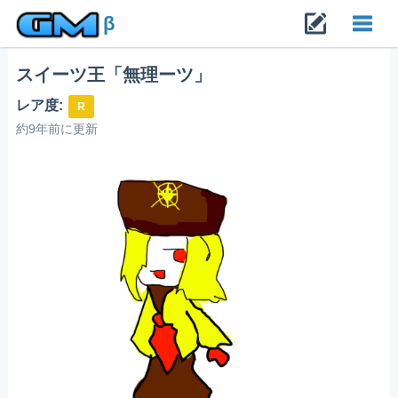
β
スイーツ王「無理ーツ」
Toggl
レア度:
R
navig
約9年前に更新