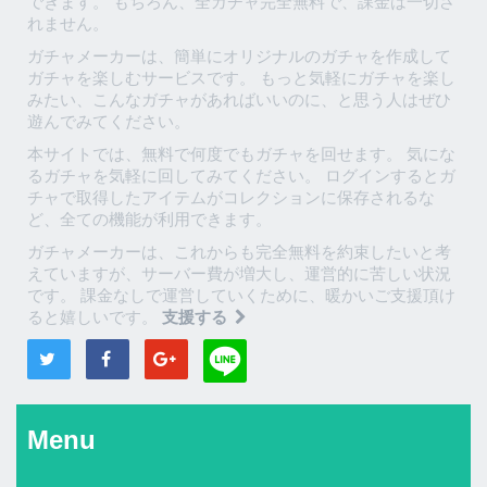
できます。 もちろん、全ガチャ完全無料で、課金は一切さ
れません。
ガチャメーカーは、簡単にオリジナルのガチャを作成して
ガチャを楽しむサービスです。 もっと気軽にガチャを楽し
みたい、こんなガチャがあればいいのに、と思う人はぜひ
遊んでみてください。
本サイトでは、無料で何度でもガチャを回せます。 気にな
るガチャを気軽に回してみてください。 ログインするとガ
チャで取得したアイテムがコレクションに保存されるな
ど、全ての機能が利用できます。
ガチャメーカーは、これからも完全無料を約束したいと考
えていますが、サーバー費が増大し、運営的に苦しい状況
です。 課金なしで運営していくために、暖かいご支援頂け
ると嬉しいです。
支援する
Menu