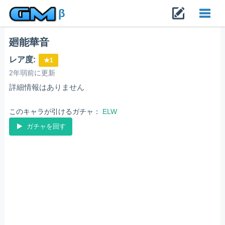
β
廻能華音
Toggl
レア度:
★1
navig
2年弱前に更新
詳細情報はありません
このキャラが引けるガチャ：
ELW
ガチャを回す