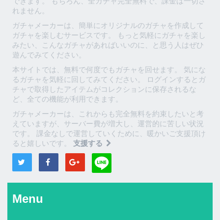
できます。 もちろん、全ガチャ完全無料で、課金は一切さ
れません。
ガチャメーカーは、簡単にオリジナルのガチャを作成して
ガチャを楽しむサービスです。 もっと気軽にガチャを楽し
みたい、こんなガチャがあればいいのに、と思う人はぜひ
遊んでみてください。
本サイトでは、無料で何度でもガチャを回せます。 気にな
るガチャを気軽に回してみてください。 ログインするとガ
チャで取得したアイテムがコレクションに保存されるな
ど、全ての機能が利用できます。
ガチャメーカーは、これからも完全無料を約束したいと考
えていますが、サーバー費が増大し、運営的に苦しい状況
です。 課金なしで運営していくために、暖かいご支援頂け
ると嬉しいです。
支援する
Menu