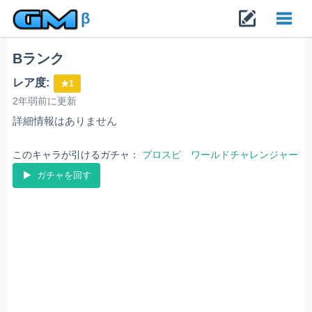
β
Bランク
Toggl
レア度:
★1
navig
2年弱前に更新
詳細情報はありません
このキャラが引けるガチャ：
プロスピ ワールドチャレンジャー
ガチャを回す