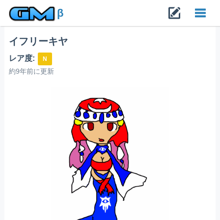
β
イフリーキヤ
Toggl
レア度:
N
navig
約9年前に更新