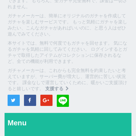
できます。 もちろん、全ガチャ完全無料で、課金は一切さ
れません。
ガチャメーカーは、簡単にオリジナルのガチャを作成して
ガチャを楽しむサービスです。 もっと気軽にガチャを楽し
みたい、こんなガチャがあればいいのに、と思う人はぜひ
遊んでみてください。
本サイトでは、無料で何度でもガチャを回せます。 気にな
るガチャを気軽に回してみてください。 ログインするとガ
チャで取得したアイテムがコレクションに保存されるな
ど、全ての機能が利用できます。
ガチャメーカーは、これからも完全無料を約束したいと考
えていますが、サーバー費が増大し、運営的に苦しい状況
です。 課金なしで運営していくために、暖かいご支援頂け
ると嬉しいです。
支援する
Menu