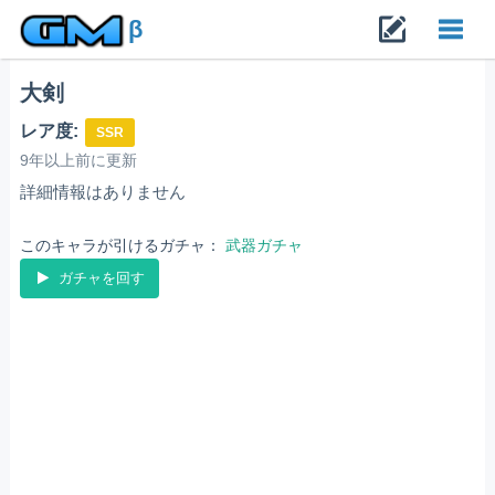
β
大剣
Toggl
レア度:
SSR
navig
9年以上前に更新
詳細情報はありません
このキャラが引けるガチャ：
武器ガチャ
ガチャを回す