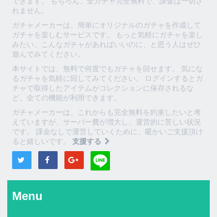
できます。 もちろん、全ガチャ完全無料で、課金は一切さ
れません。
ガチャメーカーは、簡単にオリジナルのガチャを作成して
ガチャを楽しむサービスです。 もっと気軽にガチャを楽し
みたい、こんなガチャがあればいいのに、と思う人はぜひ
遊んでみてください。
本サイトでは、無料で何度でもガチャを回せます。 気にな
るガチャを気軽に回してみてください。 ログインするとガ
チャで取得したアイテムがコレクションに保存されるな
ど、全ての機能が利用できます。
ガチャメーカーは、これからも完全無料を約束したいと考
えていますが、サーバー費が増大し、運営的に苦しい状況
です。 課金なしで運営していくために、暖かいご支援頂け
ると嬉しいです。
支援する
Menu