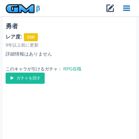
β
勇者
Toggl
レア度:
SSR
navig
9年以上前に更新
詳細情報はありません
このキャラが引けるガチャ：
RPG役職
ガチャを回す