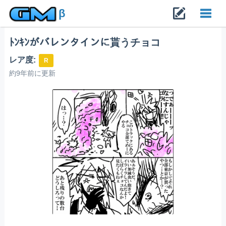
β
ﾄﾝｷﾝがバレンタインに貰うチョコ
Toggl
レア度:
R
navig
約9年前に更新