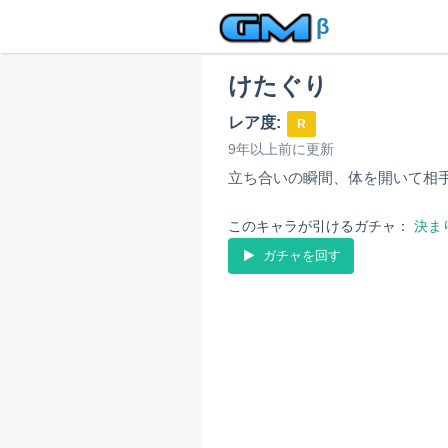
β
けたぐり
レア度:
R
9年以上前に更新
立ち合いの瞬間、体を開いて相
このキャラが引けるガチャ：
決ま
ガチャを回す