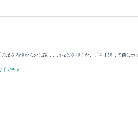
手の足を内側から外に蹴り、肩などを叩くか、手を手繰って前に倒
り手ガチャ