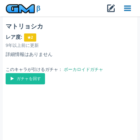
β
マトリョシカ
Toggl
レア度:
★2
navig
9年以上前に更新
詳細情報はありません
このキャラが引けるガチャ：
ボーカロイドガチャ
ガチャを回す