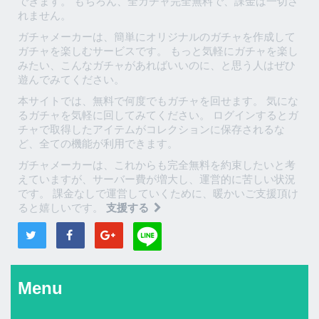
できます。 もちろん、全ガチャ完全無料で、課金は一切さ
れません。
ガチャメーカーは、簡単にオリジナルのガチャを作成して
ガチャを楽しむサービスです。 もっと気軽にガチャを楽し
みたい、こんなガチャがあればいいのに、と思う人はぜひ
遊んでみてください。
本サイトでは、無料で何度でもガチャを回せます。 気にな
るガチャを気軽に回してみてください。 ログインするとガ
チャで取得したアイテムがコレクションに保存されるな
ど、全ての機能が利用できます。
ガチャメーカーは、これからも完全無料を約束したいと考
えていますが、サーバー費が増大し、運営的に苦しい状況
です。 課金なしで運営していくために、暖かいご支援頂け
ると嬉しいです。
支援する
Menu