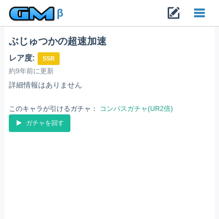
β
ぶじゅつかの超速加速
Toggl
レア度:
SSR
navig
約9年前に更新
詳細情報はありません
このキャラが引けるガチャ：
コンパスガチャ(UR2倍)
ガチャを回す