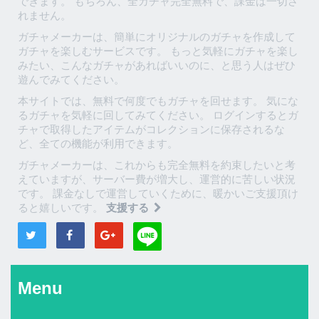
できます。 もちろん、全ガチャ完全無料で、課金は一切さ
れません。
ガチャメーカーは、簡単にオリジナルのガチャを作成して
ガチャを楽しむサービスです。 もっと気軽にガチャを楽し
みたい、こんなガチャがあればいいのに、と思う人はぜひ
遊んでみてください。
本サイトでは、無料で何度でもガチャを回せます。 気にな
るガチャを気軽に回してみてください。 ログインするとガ
チャで取得したアイテムがコレクションに保存されるな
ど、全ての機能が利用できます。
ガチャメーカーは、これからも完全無料を約束したいと考
えていますが、サーバー費が増大し、運営的に苦しい状況
です。 課金なしで運営していくために、暖かいご支援頂け
ると嬉しいです。
支援する
Menu