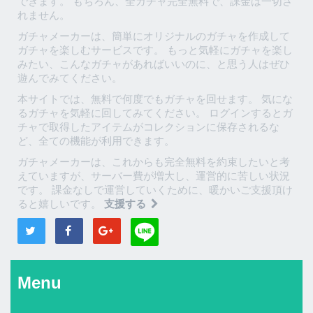
できます。 もちろん、全ガチャ完全無料で、課金は一切さ
れません。
ガチャメーカーは、簡単にオリジナルのガチャを作成して
ガチャを楽しむサービスです。 もっと気軽にガチャを楽し
みたい、こんなガチャがあればいいのに、と思う人はぜひ
遊んでみてください。
本サイトでは、無料で何度でもガチャを回せます。 気にな
るガチャを気軽に回してみてください。 ログインするとガ
チャで取得したアイテムがコレクションに保存されるな
ど、全ての機能が利用できます。
ガチャメーカーは、これからも完全無料を約束したいと考
えていますが、サーバー費が増大し、運営的に苦しい状況
です。 課金なしで運営していくために、暖かいご支援頂け
ると嬉しいです。
支援する
Menu