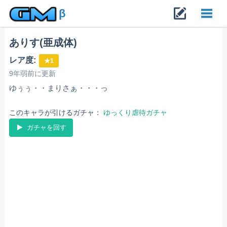
β
ありす(亜成体)
Toggl
レア度:
★1
navig
9年弱前に更新
ゆぅぅ・・まりさぁ・・・っ
このキャラが引けるガチャ：
ゆっくり虐待ガチャ
ガチャを回す