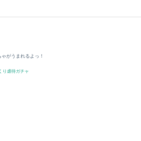
ちゃがうまれるよっ！
くり虐待ガチャ