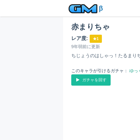
β
赤まりちゃ
レア度:
★1
9年弱前に更新
ちじょうのはしゃっ！たるまり
このキャラが引けるガチャ：
ゆっ
ガチャを回す