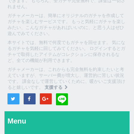
できます。 もちろん、全ガチャ完全無料で、課金は一切さ
れません。
ガチャメーカーは、簡単にオリジナルのガチャを作成して
ガチャを楽しむサービスです。 もっと気軽にガチャを楽し
みたい、こんなガチャがあればいいのに、と思う人はぜひ
遊んでみてください。
本サイトでは、無料で何度でもガチャを回せます。 気にな
るガチャを気軽に回してみてください。 ログインするとガ
チャで取得したアイテムがコレクションに保存されるな
ど、全ての機能が利用できます。
ガチャメーカーは、これからも完全無料を約束したいと考
えていますが、サーバー費が増大し、運営的に苦しい状況
です。 課金なしで運営していくために、暖かいご支援頂け
ると嬉しいです。
支援する
Menu