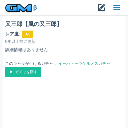
β
又三郎【風の又三郎】
Toggl
レア度:
★5
navig
8年以上前に更新
詳細情報はありません
このキャラが引けるガチャ：
イーハトーヴケルメスガチャ
ガチャを回す