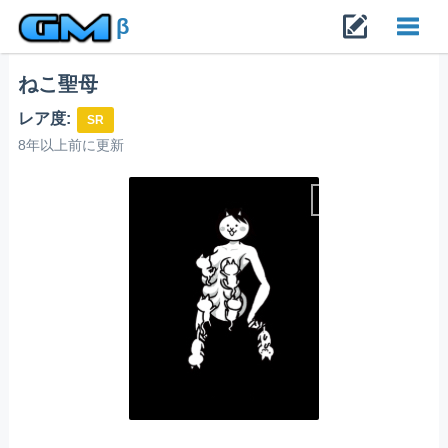
β
ねこ聖母
Toggl
レア度:
SR
navig
8年以上前に更新