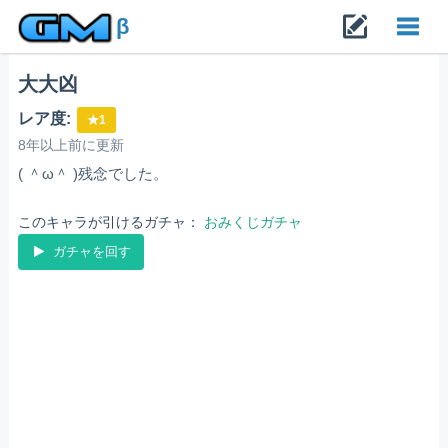
β
大大凶
Toggl
レア度:
★1
navig
8年以上前に更新
( ＾ω＾ )残念でした。
このキャラが引けるガチャ：
おみくじガチャ
ガチャを回す