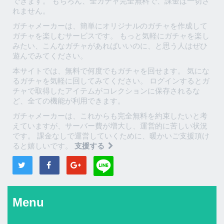
できます。 もちろん、全ガチャ完全無料で、課金は一切さ
れません。
ガチャメーカーは、簡単にオリジナルのガチャを作成して
ガチャを楽しむサービスです。 もっと気軽にガチャを楽し
みたい、こんなガチャがあればいいのに、と思う人はぜひ
遊んでみてください。
本サイトでは、無料で何度でもガチャを回せます。 気にな
るガチャを気軽に回してみてください。 ログインするとガ
チャで取得したアイテムがコレクションに保存されるな
ど、全ての機能が利用できます。
ガチャメーカーは、これからも完全無料を約束したいと考
えていますが、サーバー費が増大し、運営的に苦しい状況
です。 課金なしで運営していくために、暖かいご支援頂け
ると嬉しいです。
支援する
Menu