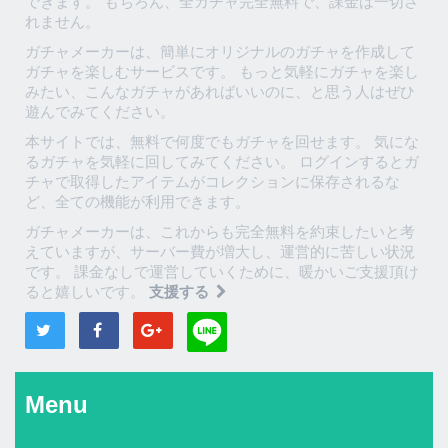
できます。 もちろん、全ガチャ完全無料で、課金は一切さ
れません。
ガチャメーカーは、簡単にオリジナルのガチャを作成して
ガチャを楽しむサービスです。 もっと気軽にガチャを楽し
みたい、こんなガチャがあればいいのに、と思う人はぜひ
遊んでみてください。
本サイトでは、無料で何度でもガチャを回せます。 気にな
るガチャを気軽に回してみてください。 ログインするとガ
チャで取得したアイテムがコレクションに保存されるな
ど、全ての機能が利用できます。
ガチャメーカーは、これからも完全無料を約束したいと考
えていますが、サーバー費が増大し、運営的に苦しい状況
です。 課金なしで運営していくために、暖かいご支援頂け
ると嬉しいです。
支援する
Menu