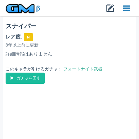
β
スナイパー
Toggl
レア度:
N
navig
8年以上前に更新
詳細情報はありません
このキャラが引けるガチャ：
フォートナイト武器
ガチャを回す