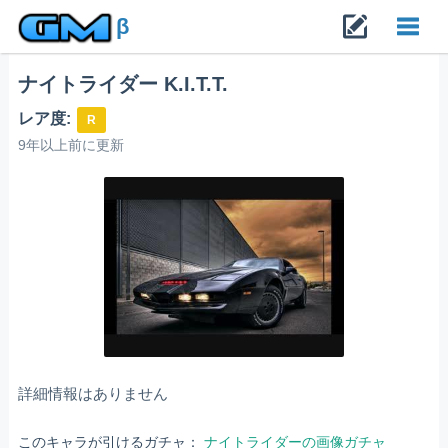
β
ナイトライダー K.I.T.T.
Toggl
レア度:
R
navig
9年以上前に更新
詳細情報はありません
このキャラが引けるガチャ：
ナイトライダーの画像ガチャ