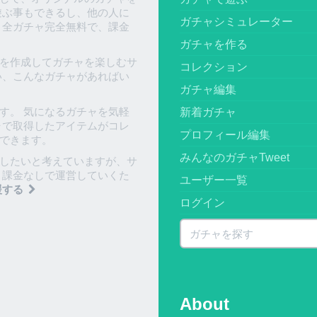
遊ぶ事もできるし、他の人に
ガチャシミュレーター
、全ガチャ完全無料で、課金
ガチャを作る
を作成してガチャを楽しむサ
コレクション
い、こんなガチャがあればい
ガチャ編集
す。 気になるガチャを気軽
新着ガチャ
ャで取得したアイテムがコレ
プロフィール編集
できます。
みんなのガチャTweet
したいと考えていますが、サ
 課金なしで運営していくた
ユーザー一覧
援する
ログイン
About