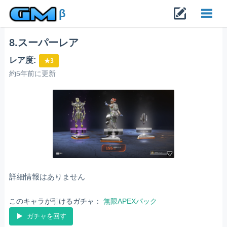
β
8.スーパーレア
Toggl
レア度:
★3
navig
約5年前に更新
詳細情報はありません
このキャラが引けるガチャ：
無限APEXパック
ガチャを回す