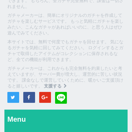
できます。 もちろん、全ガチャ完全無料で、課金は一切さ
れません。
ガチャメーカーは、簡単にオリジナルのガチャを作成して
ガチャを楽しむサービスです。 もっと気軽にガチャを楽し
みたい、こんなガチャがあればいいのに、と思う人はぜひ
遊んでみてください。
本サイトでは、無料で何度でもガチャを回せます。 気にな
るガチャを気軽に回してみてください。 ログインするとガ
チャで取得したアイテムがコレクションに保存されるな
ど、全ての機能が利用できます。
ガチャメーカーは、これからも完全無料を約束したいと考
えていますが、サーバー費が増大し、運営的に苦しい状況
です。 課金なしで運営していくために、暖かいご支援頂け
ると嬉しいです。
支援する
Menu