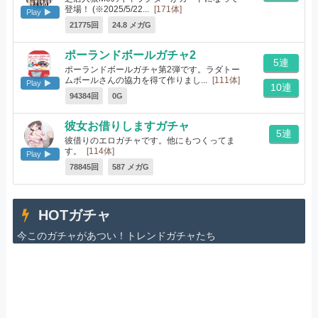
登場！ (※2025/5/22...
[171体]
Play
21775回
24.8 メガG
ポーランドボールガチャ2
5連
ポーランドボールガチャ第2弾です。ラダトー
ムボールさんの協力を得て作りまし...
[111体]
Play
10連
94384回
0G
彼女お借りしますガチャ
5連
彼借りのエロガチャです。他にもつくってま
す。
[114体]
Play
78845回
587 メガG
HOTガチャ
今このガチャがあつい！トレンドガチャたち