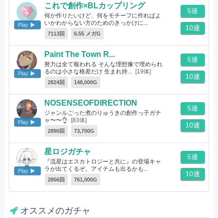
これで創作×BLカップリング
5連
何か作りたいけど、何をモチーフに作ればよ
いかわからない方のためのきっかけに...
Play
10連
[12体]
7113回
6.55 メガG
Paint The Town R...
5連
努力は全て報われる そんな理想像で埋められ
るのは小さな格差だけ 生まれ持...
[19体]
Play
10連
2824回
148,000G
NOSENSEOFDIRECTION
5連
ジャンルごった煮のりゅうきの創作っ子ガチ
ャ〜〜👌
[83体]
Play
10連
2890回
73,700G
星ロジガチャ
5連
『流星はエスカトロジーと共に』の登場キャ
ラが出てくるぞ。アイテムも出るかも...
Play
10連
[56体]
2856回
761,000G
オススメのガチャ