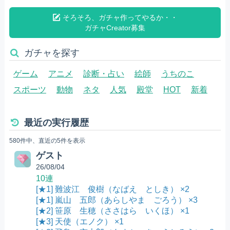
そろそろ、ガチャ作ってやるか・・
ガチャCreator募集
ガチャを探す
ゲーム
アニメ
診断・占い
絵師
うちのこ
スポーツ
動物
ネタ
人気
殿堂
HOT
新着
最近の実行履歴
580件中、直近の5件を表示
ゲスト
26/08/04
10連
[★1] 難波江 俊樹（なばえ としき） ×2
[★1] 嵐山 五郎（あらしやま ごろう） ×3
[★2] 笹原 生穂（ささはら いくほ） ×1
[★3] 天使（エノク） ×1