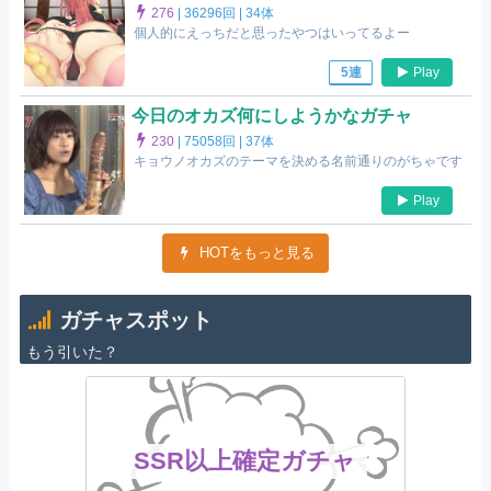
276
|
36296回 |
34体
個人的にえっちだと思ったやつはいってるよー
Play
5連
今日のオカズ何にしようかなガチャ
230
|
75058回 |
37体
キョウノオカズのテーマを決める名前通りのがちゃです
Play
HOTをもっと見る
ガチャスポット
もう引いた？
SSR以上確定ガチャ