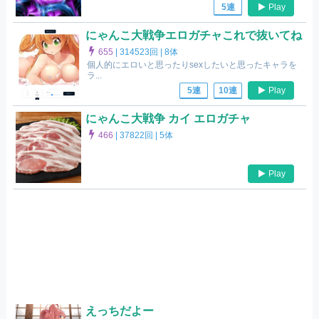
Play
5連
にゃんこ大戦争エロガチャこれで抜いてね
655
|
314523回 |
8体
個人的にエロいと思ったりsexしたいと思ったキャラを
ラ...
Play
5連
10連
にゃんこ大戦争 カイ エロガチャ
466
|
37822回 |
5体
Play
えっちだよー