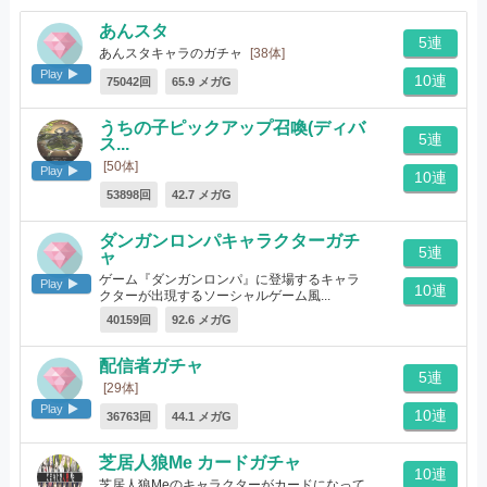
あんスタ
5連
あんスタキャラのガチャ
[38体]
Play
10連
75042回
65.9 メガG
うちの子ピックアップ召喚(ディバ
5連
ス...
[50体]
Play
10連
53898回
42.7 メガG
ダンガンロンパキャラクターガチ
5連
ャ
ゲーム『ダンガンロンパ』に登場するキャラ
Play
10連
クターが出現するソーシャルゲーム風...
[1350体]
40159回
92.6 メガG
配信者ガチャ
5連
[29体]
Play
10連
36763回
44.1 メガG
芝居人狼Me カードガチャ
10連
芝居人狼Meのキャラクターがカードになって