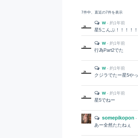
7件中、直近の7件を表示
w
- 約1年前
星5こんぷ！！！！
w
- 約1年前
行為Part2でた
w
- 約1年前
クジラでたー星5や
w
- 約1年前
星5でねー
somepikopon
あー全然たたねぇ