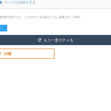
キャラの詳細を見る
は使用の目安です。
このガチャを1回引くのに必要なG：200G
く
もう一度ガチャる
10連