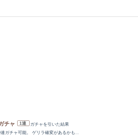
8ガチャ
1連
ガチャを引いた
結果
0連ガチャ可能。 ゲリラ確変があるかも...