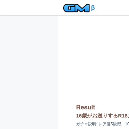
β
Result
16歳がお送りするR1
ガチャ説明: レア度5段階、1