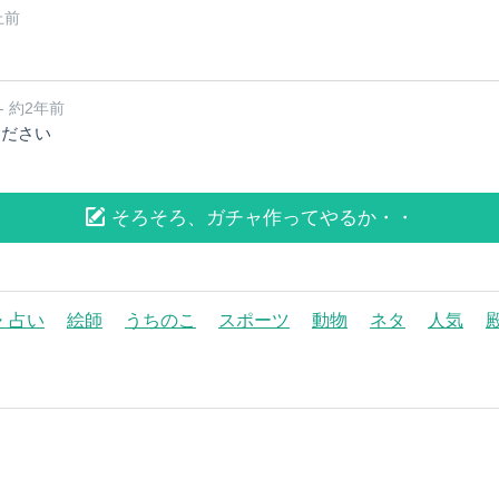
上前
- 約2年前
ください
そろそろ、ガチャ作ってやるか・・
・占い
絵師
うちのこ
スポーツ
動物
ネタ
人気