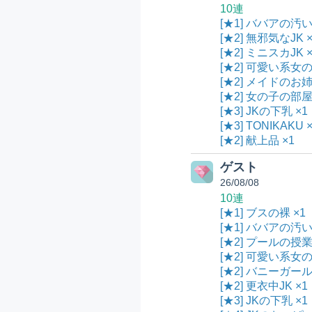
10連
[★1] ババアの汚い
[★2] 無邪気なJK ×
[★2] ミニスカJK ×
[★2] 可愛い系女
[★2] メイドのお姉
[★2] 女の子の部屋
[★3] JKの下乳 ×1
[★3] TONIKAKU 
[★2] 献上品 ×1
ゲスト
26/08/08
10連
[★1] ブスの裸 ×1
[★1] ババアの汚い
[★2] プールの授業
[★2] 可愛い系女
[★2] バニーガール
[★2] 更衣中JK ×1
[★3] JKの下乳 ×1