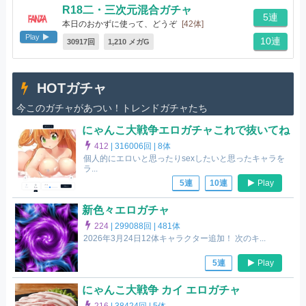
R18二・三次元混合ガチャ
5連
本日のおかずに使って、どうぞ
[42体]
Play
10連
30917回
1,210 メガG
HOTガチャ
今このガチャがあつい！トレンドガチャたち
にゃんこ大戦争エロガチャこれで抜いてね
412
|
316006回 |
8体
個人的にエロいと思ったりsexしたいと思ったキャラを
ラ...
Play
5連
10連
新色々エロガチャ
224
|
299088回 |
481体
2026年3月24日12体キャラクター追加！ 次のキ...
Play
5連
にゃんこ大戦争 カイ エロガチャ
216
|
38424回 |
5体