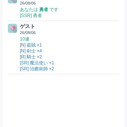
26/08/06
あなたは
勇者
です
[SSR] 勇者
ゲスト
26/08/06
10連
[N] 盗賊 ×1
[N] 剣士 ×4
[R] 騎士 ×2
[SR] 魔法使い ×1
[SR] 治癒術師 ×2