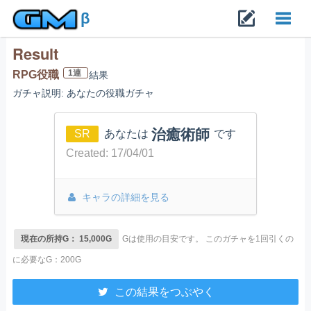
β
Result
Toggl
1連
RPG役職
結果
ガチャ説明: あなたの役職ガチャ
navig
治癒術師
SR
あなたは
です
Created: 17/04/01
キャラの詳細を見る
現在の所持G： 15,000G
Gは使用の目安です。
このガチャを1回引くの
に必要なG：200G
この結果をつぶやく