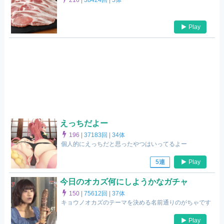
Play
えっちだよー
196
|
37183回 |
34体
個人的にえっちだと思ったやつはいってるよー
Play
5連
今日のオカズ何にしようかなガチャ
150
|
75612回 |
37体
キョウノオカズのテーマを決める名前通りのがちゃです
Play