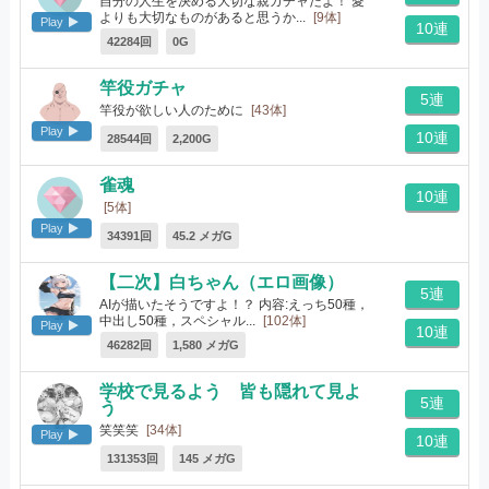
自分の人生を決める大切な親ガチャだよ！ 愛
よりも大切なものがあると思うか...
[9体]
Play
10連
42284回
0G
竿役ガチャ
5連
竿役が欲しい人のために
[43体]
Play
10連
28544回
2,200G
雀魂
10連
[5体]
Play
34391回
45.2 メガG
【二次】白ちゃん（エロ画像）
5連
AIが描いたそうですよ！？ 内容:えっち50種，
中出し50種，スペシャル...
[102体]
Play
10連
46282回
1,580 メガG
学校で見るよう 皆も隠れて見よ
5連
う
笑笑笑
[34体]
Play
10連
131353回
145 メガG