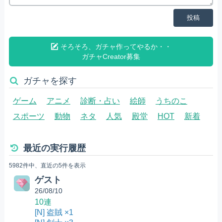
投稿
そろそろ、ガチャ作ってやるか・・
ガチャCreator募集
ガチャを探す
ゲーム
アニメ
診断・占い
絵師
うちのこ
スポーツ
動物
ネタ
人気
殿堂
HOT
新着
最近の実行履歴
5982件中、直近の5件を表示
ゲスト
26/08/10
10連
[N] 盗賊 ×1