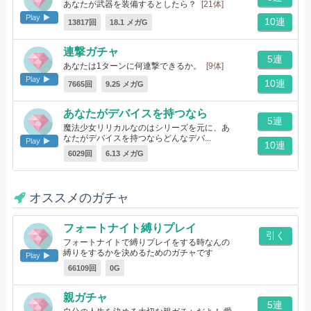
あなたが武器を装備するとしたら？
[21体]
Play
10連
13817回
18.1 メガG
連撃ガチャ
5連
あなたは1ターンに何連撃できるか。
[9体]
Play
10連
7665回
9.25 メガG
あなたがデバイスを持つなら
5連
魔法少女リリカルなのはシリーズを元に、あ
なたがデバイスを持つならどんなデバ...
Play
10連
[10体]
6029回
6.13 メガG
オススメのガチャ
フォートナイト縛りプレイ
引く
フォートナイトで縛りプレイをする時なんの
縛りをするかを決めるためのガチャです
Play
[18体]
66109回
0G
親ガチャ
5連